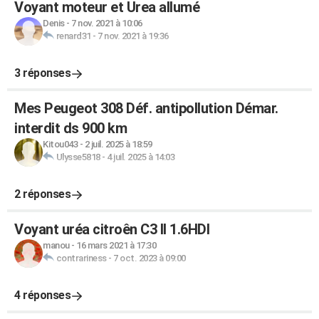
Voyant moteur et Urea allumé
Denis
-
7 nov. 2021 à 10:06
renard31
-
7 nov. 2021 à 19:36
3 réponses
Mes Peugeot 308 Déf. antipollution Démar.
interdit ds 900 km
Kitou043
-
2 juil. 2025 à 18:59
Ulysse5818
-
4 juil. 2025 à 14:03
2 réponses
Voyant uréa citroên C3 II 1.6HDI
manou
-
16 mars 2021 à 17:30
contrariness
-
7 oct. 2023 à 09:00
4 réponses