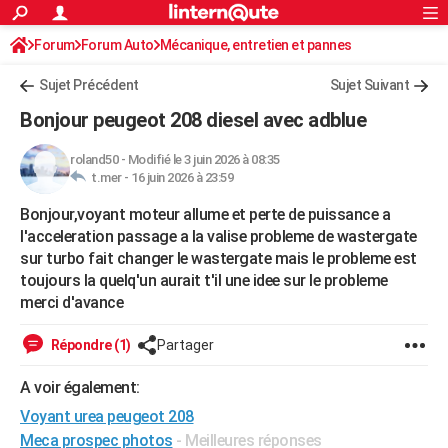
ACTUALITÉS
Forum
Forum Auto
Mécanique, entretien et pannes
Connexion
S'inscrire
Rechercher
Société
Education
Villes
Politique
Faits Divers
Monde
+
SPORT
Sujet Précédent
Sujet Suivant
Football
Cyclisme
Forum
Coupe du monde 2026
Tennis
Rugby
CULTURE
Bonjour peugeot 208 diesel avec adblue
TNT
Cinéma
Musique
Programme TV
Streaming
Sorties cinéma
+
FINANCE
roland50
-
Modifié le 3 juin 2026 à 08:35
t.mer -
16 juin 2026 à 23:59
Impôts
Immobilier
Banque
Crédit
Retraite
Epargne
Risques naturels par ville
Assurance
AUTO
Bonjour,voyant moteur allume et perte de puissance a
Réserver un essai
Berlines
Forum auto
Essais
Citadines
SUV
+
HIGH-TECH
l'acceleration passage a la valise probleme de wastergate
sur turbo fait changer le wastergate mais le probleme est
Meilleur smartphone
Ordinateurs
Guide high-tech
Mobiles
Internet
Jeux vidéo
+
BRICOLAGE
toujours la quelq'un aurait t'il une idee sur le probleme
merci d'avance
Aménagement intérieur
Cuisine
Jardinage
+
Forum
Extérieur
Salle de bains
Rangement
WEEK-END
Escapades
Expositions
Week-end nature
Guides de France
Patrimoine
Musées
+
Répondre (1)
Partager
LIFESTYLE
Bien-être
Mode
+
Art de vivre
Loisirs
Modes de vie
A voir également:
SANTE
Voyant urea peugeot 208
Guide de la santé
Médicaments
+
Alimentation
Maladies
Sommeil
VOYAGE
Meca prospec photos
- Meilleures réponses