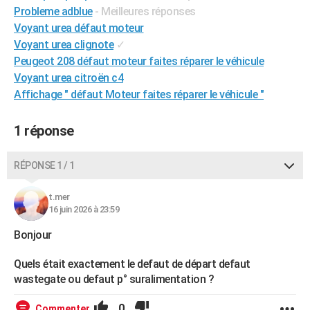
Probleme adblue
- Meilleures réponses
City break
Voyage de noces
Climat
Destinations
Voyage nature
Forum
+
PHOTO
Voyant urea défaut moteur
Voyant urea clignote
✓
GUIDES D'ACHAT
Peugeot 208 défaut moteur faites réparer le véhicule
BONS PLANS
Voyant urea citroën c4
Affichage " défaut Moteur faites réparer le véhicule "
CARTE DE VOEUX
Carte Bonne année
Carte Pâques
Carte de Noël
Carte Saint-Valentin
Carte d'anniversaire
1 réponse
DICTIONNAIRE
Biographies
Expressions
Dictionnaire
Citations
Proverbes
PROGRAMME TV
RÉPONSE 1 / 1
COPAINS D'AVANT
t.mer
Se connecter
Collèges
Universités
Service militaire
S'inscrire
Lycées
Primaires
Entreprises
Avis de recherche
16 juin 2026 à 23:59
AVIS DE DÉCÈS
Bonjour
FORUM
Quels était exactement le defaut de départ defaut
Lifestyle
Sport
Television
Cinema
Bricolage
Culture
Auto
Voyage
wastegate ou defaut p° suralimentation ?
0
Commenter