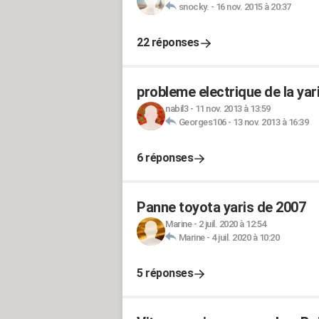
snocky.
-
16 nov. 2015 à 20:37
22 réponses
probleme electrique de la yar
nabil3
-
11 nov. 2013 à 13:59
Georges106
-
13 nov. 2013 à 16:39
6 réponses
Panne toyota yaris de 2007
Marine
-
2 juil. 2020 à 12:54
Marine
-
4 juil. 2020 à 10:20
5 réponses