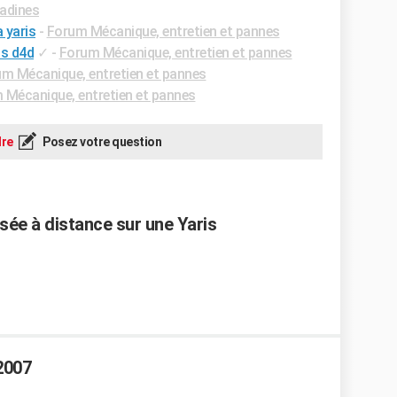
adines
 yaris
-
Forum Mécanique, entretien et pannes
is d4d
✓
-
Forum Mécanique, entretien et pannes
m Mécanique, entretien et pannes
 Mécanique, entretien et pannes
re
Posez votre question
sée à distance sur une Yaris
2007