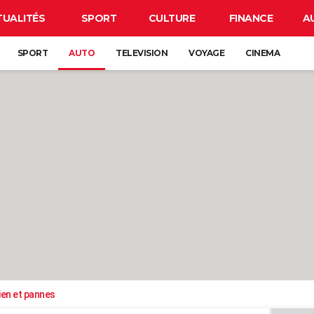
TUALITÉS
SPORT
CULTURE
FINANCE
A
SPORT
AUTO
TELEVISION
VOYAGE
CINEMA
ien et pannes