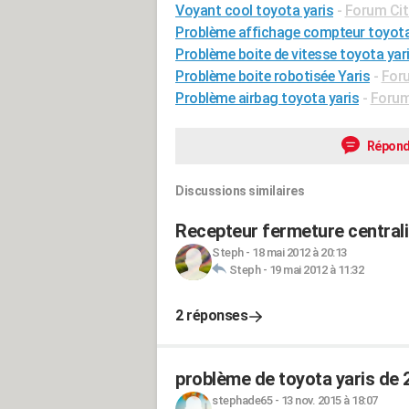
Voyant cool toyota yaris
-
Forum Cit
Problème affichage compteur toyota
Problème boite de vitesse toyota yar
Problème boite robotisée Yaris
-
Foru
Problème airbag toyota yaris
-
Forum
Répond
Discussions similaires
Recepteur fermeture centrali
Steph
-
18 mai 2012 à 20:13
Steph
-
19 mai 2012 à 11:32
2 réponses
problème de toyota yaris de 
stephade65
-
13 nov. 2015 à 18:07