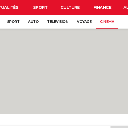
TUALITÉS
SPORT
CULTURE
FINANCE
A
SPORT
AUTO
TELEVISION
VOYAGE
CINEMA