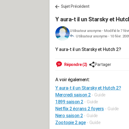
Sujet Précédent
Y aura-t il un Starsky et Hutc
Utilisateur anonyme
-
Modifié le 7 févr
Utilisateur anonyme -
10 févr. 200
Y aura-t il un Starsky et Hutch 2?
Répondre (2)
Partager
A voir également:
Y aura-t il un Starsky et Hutch 2?
Mercredi saison 2
- Guide
1899 saison 2
- Guide
Netflix 2 écrans 2 foyers
- Guide
Nero saison 2
- Guide
Zootopie 2 age
- Guide