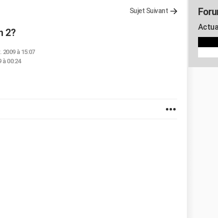
Foru
Sujet Suivant
Actua
h 2?
. 2009 à 15:07
9 à 00:24