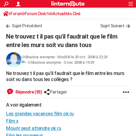
ACTUALITÉS
Forum
Forum Ciné/tv
Actualités Ciné
Connexion
S'inscrire
Rechercher
Société
Education
Villes
Politique
Faits Divers
Monde
+
SPORT
Sujet Précédent
Sujet Suivant
Football
Cyclisme
Forum
Coupe du monde 2026
Tennis
Rugby
CULTURE
Ne trouvez t il pas qu'il faudrait que le film
TNT
Cinéma
Musique
Programme TV
Streaming
Sorties cinéma
+
entre les murs soit vu dans tous
FINANCE
Impôts
Immobilier
Banque
Crédit
Retraite
Epargne
Risques naturels par ville
Assurance
AUTO
Utilisateur anonyme
-
Modifié le 20 oct. 2008 à 22:29
Utilisateur anonyme -
3 nov. 2008 à 19:29
Réserver un essai
Berlines
Forum auto
Essais
Citadines
SUV
+
HIGH-TECH
Ne trouvez t il pas qu'il faudrait que le film entre les murs
soit vu dans tous les collèges ?
Meilleur smartphone
Ordinateurs
Guide high-tech
Mobiles
Internet
Jeux vidéo
+
BRICOLAGE
Répondre (93)
Partager
Aménagement intérieur
Cuisine
Jardinage
+
Forum
Extérieur
Salle de bains
Rangement
WEEK-END
A voir également:
Escapades
Expositions
Week-end nature
Guides de France
Patrimoine
Musées
+
LIFESTYLE
Les grandes vacances film ok ru
Bien-être
Mode
+
Art de vivre
Loisirs
Modes de vie
SANTE
Film x
Mourir peut attendre ok ru
Guide de la santé
Médicaments
+
Alimentation
Maladies
Sommeil
VOYAGE
Film les nouveaux