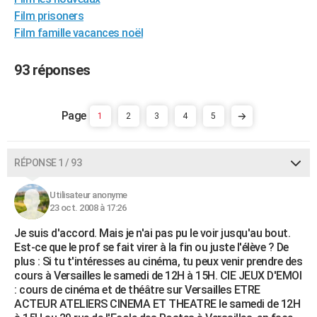
City break
Voyage de noces
Climat
Destinations
Voyage nature
Forum
+
Film prisoners
PHOTO
Film famille vacances noël
GUIDES D'ACHAT
93 réponses
BONS PLANS
CARTE DE VOEUX
1
2
3
4
5
Carte Bonne année
Carte Pâques
Carte de Noël
Carte Saint-Valentin
Carte d'anniversaire
DICTIONNAIRE
Biographies
Expressions
Dictionnaire
Citations
Proverbes
PROGRAMME TV
RÉPONSE 1 / 93
COPAINS D'AVANT
Utilisateur anonyme
23 oct. 2008 à 17:26
Se connecter
Collèges
Universités
Service militaire
S'inscrire
Lycées
Primaires
Entreprises
Avis de recherche
AVIS DE DÉCÈS
Je suis d'accord. Mais je n'ai pas pu le voir jusqu'au bout.
FORUM
Est-ce que le prof se fait virer à la fin ou juste l'élève ? De
plus : Si tu t'intéresses au cinéma, tu peux venir prendre des
Lifestyle
Sport
Television
Cinema
Bricolage
Culture
Auto
Voyage
cours à Versailles le samedi de 12H à 15H. CIE JEUX D'EMOI
: cours de cinéma et de théâtre sur Versailles ETRE
ACTEUR ATELIERS CINEMA ET THEATRE le samedi de 12H