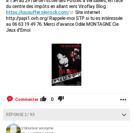
à 15H au 29 rue de l'Ecole des Postes à Versailles, en face
du centre des impôts en allant vers Viroflay. Blog :
https://lousuffer.skyrock.com/
Site internet :
http://papi1.ovh.org/ Rappele-moi STP si tu es intéressée
au 06 63 19 49 76. Merci d'avance Odile MONTAGNE Cie
Jeux d'Emoi
0
Commenter
RÉPONSE 2 / 93
Utilisateur anonyme