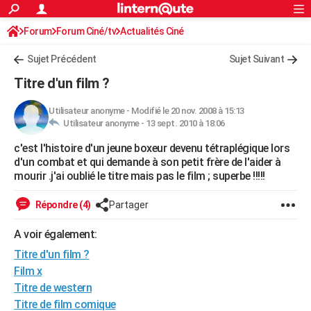
ACTUALITÉS
Forum
Forum Ciné/tv
Actualités Ciné
Connexion
S'inscrire
Rechercher
Société
Education
Villes
Politique
Faits Divers
Monde
+
SPORT
Sujet Précédent
Sujet Suivant
Football
Cyclisme
Forum
Coupe du monde 2026
Tennis
Rugby
CULTURE
Titre d'un film ?
TNT
Cinéma
Musique
Programme TV
Streaming
Sorties cinéma
+
FINANCE
Utilisateur anonyme
-
Modifié le 20 nov. 2008 à 15:13
Utilisateur anonyme -
13 sept. 2010 à 18:06
Impôts
Immobilier
Banque
Crédit
Retraite
Epargne
Risques naturels par ville
Assurance
AUTO
c'est l'histoire d'un jeune boxeur devenu tétraplégique lors
Réserver un essai
Berlines
Forum auto
Essais
Citadines
SUV
+
HIGH-TECH
d'un combat et qui demande à son petit frère de l'aider à
mourir .j'ai oublié le titre mais pas le film ; superbe !!!!!
Meilleur smartphone
Ordinateurs
Guide high-tech
Mobiles
Internet
Jeux vidéo
+
BRICOLAGE
Répondre (4)
Partager
Aménagement intérieur
Cuisine
Jardinage
+
Forum
Extérieur
Salle de bains
Rangement
WEEK-END
A voir également:
Escapades
Expositions
Week-end nature
Guides de France
Patrimoine
Musées
+
LIFESTYLE
Titre d'un film ?
Bien-être
Mode
+
Art de vivre
Loisirs
Modes de vie
Film x
SANTE
Titre de western
Guide de la santé
Médicaments
+
Alimentation
Maladies
Sommeil
VOYAGE
Titre de film comique