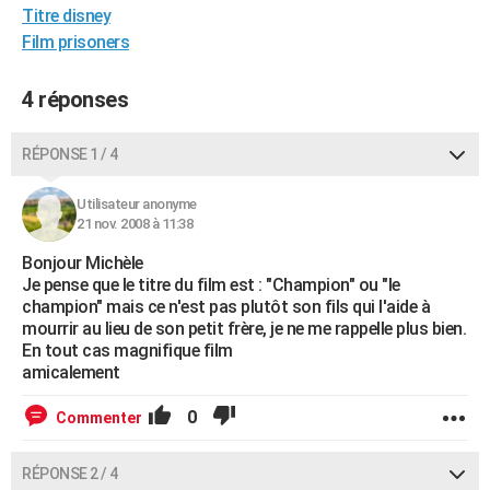
Titre disney
City break
Voyage de noces
Climat
Destinations
Voyage nature
Forum
+
PHOTO
Film prisoners
GUIDES D'ACHAT
4 réponses
BONS PLANS
RÉPONSE 1 / 4
CARTE DE VOEUX
Carte Bonne année
Carte Pâques
Carte de Noël
Carte Saint-Valentin
Carte d'anniversaire
DICTIONNAIRE
Utilisateur anonyme
21 nov. 2008 à 11:38
Biographies
Expressions
Dictionnaire
Citations
Proverbes
PROGRAMME TV
Bonjour Michèle
Je pense que le titre du film est : "Champion" ou "le
COPAINS D'AVANT
champion" mais ce n'est pas plutôt son fils qui l'aide à
mourrir au lieu de son petit frère, je ne me rappelle plus bien.
Se connecter
Collèges
Universités
Service militaire
S'inscrire
Lycées
Primaires
Entreprises
Avis de recherche
AVIS DE DÉCÈS
En tout cas magnifique film
amicalement
FORUM
0
Commenter
Lifestyle
Sport
Television
Cinema
Bricolage
Culture
Auto
Voyage
RÉPONSE 2 / 4