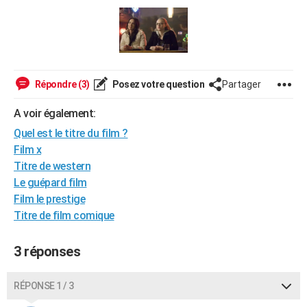
City break
Voyage de noces
Climat
Destinations
Voyage nature
Forum
+
PHOTO
GUIDES D'ACHAT
BONS PLANS
Répondre (3)
Posez votre question
Partager
CARTE DE VOEUX
A voir également:
Carte Bonne année
Carte Pâques
Carte de Noël
Carte Saint-Valentin
Carte d'anniversaire
DICTIONNAIRE
Quel est le titre du film ?
Film x
Biographies
Expressions
Dictionnaire
Citations
Proverbes
PROGRAMME TV
Titre de western
Le guépard film
COPAINS D'AVANT
Film le prestige
Se connecter
Collèges
Universités
Service militaire
S'inscrire
Lycées
Primaires
Entreprises
Avis de recherche
AVIS DE DÉCÈS
Titre de film comique
FORUM
3 réponses
Lifestyle
Sport
Television
Cinema
Bricolage
Culture
Auto
Voyage
RÉPONSE 1 / 3