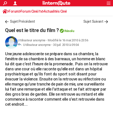
ACTUALITÉS
Forum
Forum Ciné/tv
Actualités Ciné
Connexion
S'inscrire
Rechercher
Société
Education
Villes
Politique
Faits Divers
Monde
+
SPORT
Sujet Précédent
Sujet Suivant
Football
Cyclisme
Forum
Coupe du monde 2026
Tennis
Rugby
CULTURE
Quel est le titre du film ?
Résolu
TNT
Cinéma
Musique
Programme TV
Streaming
Sorties cinéma
+
FINANCE
Utilisateur anonyme
-
Modifié le 16 mai 2010 à 23:56
Utilisateur anonyme -
30 juil. 2010 à 09:04
Impôts
Immobilier
Banque
Crédit
Retraite
Epargne
Risques naturels par ville
Assurance
AUTO
Une jeune adolescente se prépare dans sa chambre, la
Réserver un essai
Berlines
Forum auto
Essais
Citadines
SUV
+
HIGH-TECH
fenêtre de sa chambre à des barreaux, un homme en blanc
lui dit que c'est l'heure de la promenade.. Puis on la retrouve
Meilleur smartphone
Ordinateurs
Guide high-tech
Mobiles
Internet
Jeux vidéo
+
BRICOLAGE
dans une cour où elle raconte qu'elle est dans un hôpital
psychiatrique et qu'ils font du sport soit disant pour
Aménagement intérieur
Cuisine
Jardinage
+
Forum
Extérieur
Salle de bains
Rangement
WEEK-END
évacuer la violence. Ensuite on la retrouve au réfectoire ou
elle mange qu'une tranche de pain de mie, une surveillante
Escapades
Expositions
Week-end nature
Guides de France
Patrimoine
Musées
+
LIFESTYLE
lui fait une remarque et elle l'attaque et se fait attraper par
des gros bras de gardes. Elle se retrouve au mitard et elle
Bien-être
Mode
+
Art de vivre
Loisirs
Modes de vie
SANTE
commence à raconter comment elle s'est retrouvée dans
cet endroit....
Guide de la santé
Médicaments
+
Alimentation
Maladies
Sommeil
VOYAGE