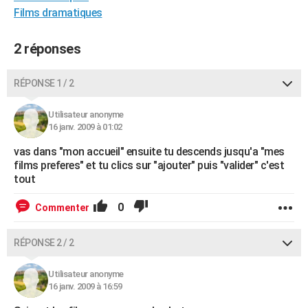
Films dramatiques
City break
Voyage de noces
Climat
Destinations
Voyage nature
Forum
+
PHOTO
GUIDES D'ACHAT
2 réponses
BONS PLANS
RÉPONSE 1 / 2
CARTE DE VOEUX
Utilisateur anonyme
Carte Bonne année
Carte Pâques
Carte de Noël
Carte Saint-Valentin
Carte d'anniversaire
16 janv. 2009 à 01:02
DICTIONNAIRE
vas dans "mon accueil" ensuite tu descends jusqu'a "mes
Biographies
Expressions
Dictionnaire
Citations
Proverbes
PROGRAMME TV
films preferes" et tu clics sur "ajouter" puis "valider" c'est
tout
COPAINS D'AVANT
0
Commenter
Se connecter
Collèges
Universités
Service militaire
S'inscrire
Lycées
Primaires
Entreprises
Avis de recherche
AVIS DE DÉCÈS
FORUM
RÉPONSE 2 / 2
Lifestyle
Sport
Television
Cinema
Bricolage
Culture
Auto
Voyage
Utilisateur anonyme
16 janv. 2009 à 16:59