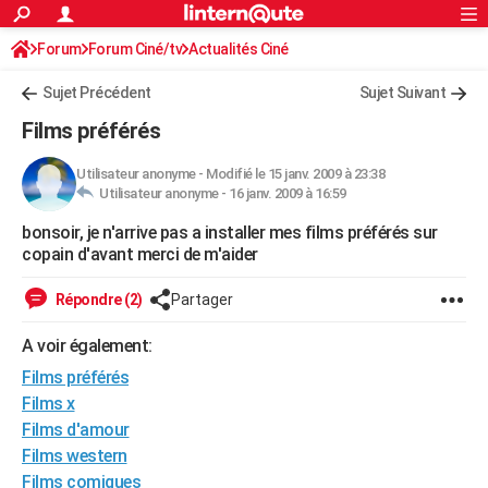
ACTUALITÉS
Forum
Forum Ciné/tv
Actualités Ciné
Connexion
S'inscrire
Rechercher
Société
Education
Villes
Politique
Faits Divers
Monde
+
SPORT
Sujet Précédent
Sujet Suivant
Football
Cyclisme
Forum
Coupe du monde 2026
Tennis
Rugby
CULTURE
Films préférés
TNT
Cinéma
Musique
Programme TV
Streaming
Sorties cinéma
+
FINANCE
Utilisateur anonyme
-
Modifié le 15 janv. 2009 à 23:38
Utilisateur anonyme -
16 janv. 2009 à 16:59
Impôts
Immobilier
Banque
Crédit
Retraite
Epargne
Risques naturels par ville
Assurance
AUTO
bonsoir, je n'arrive pas a installer mes films préférés sur
Réserver un essai
Berlines
Forum auto
Essais
Citadines
SUV
+
HIGH-TECH
copain d'avant merci de m'aider
Meilleur smartphone
Ordinateurs
Guide high-tech
Mobiles
Internet
Jeux vidéo
+
BRICOLAGE
Répondre (2)
Partager
Aménagement intérieur
Cuisine
Jardinage
+
Forum
Extérieur
Salle de bains
Rangement
WEEK-END
A voir également:
Escapades
Expositions
Week-end nature
Guides de France
Patrimoine
Musées
+
Films préférés
LIFESTYLE
Films x
Bien-être
Mode
+
Art de vivre
Loisirs
Modes de vie
SANTE
Films d'amour
Films western
Guide de la santé
Médicaments
+
Alimentation
Maladies
Sommeil
VOYAGE
Films comiques