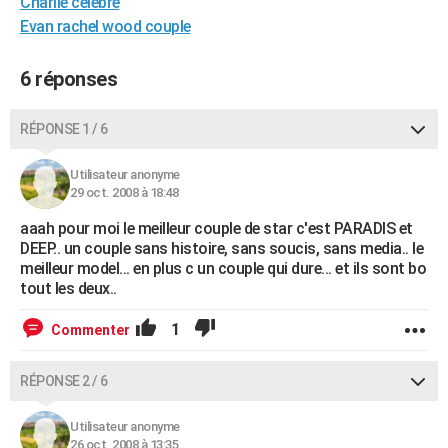
Charlie celebre
City break
Voyage de noces
Climat
Destinations
Voyage nature
Forum
+
PHOTO
Evan rachel wood couple
GUIDES D'ACHAT
6 réponses
BONS PLANS
RÉPONSE 1 / 6
CARTE DE VOEUX
Utilisateur anonyme
Carte Bonne année
Carte Pâques
Carte de Noël
Carte Saint-Valentin
Carte d'anniversaire
DICTIONNAIRE
29 oct. 2008 à 18:48
Biographies
Expressions
Dictionnaire
Citations
Proverbes
PROGRAMME TV
aaah pour moi le meilleur couple de star c'est PARADIS et
DEEP.. un couple sans histoire, sans soucis, sans media.. le
COPAINS D'AVANT
meilleur model... en plus c un couple qui dure... et ils sont bo
tout les deux..
Se connecter
Collèges
Universités
Service militaire
S'inscrire
Lycées
Primaires
Entreprises
Avis de recherche
AVIS DE DÉCÈS
1
Commenter
FORUM
RÉPONSE 2 / 6
Lifestyle
Sport
Television
Cinema
Bricolage
Culture
Auto
Voyage
Utilisateur anonyme
26 oct. 2008 à 13:35