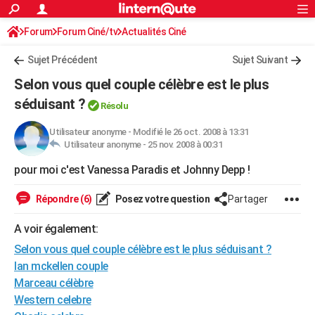
ACTUALITÉS
Forum
Forum Ciné/tv
Actualités Ciné
Connexion
S'inscrire
Rechercher
Société
Education
Villes
Politique
Faits Divers
Monde
+
SPORT
Sujet Précédent
Sujet Suivant
Football
Cyclisme
Forum
Coupe du monde 2026
Tennis
Rugby
CULTURE
Selon vous quel couple célèbre est le plus
TNT
Cinéma
Musique
Programme TV
Streaming
Sorties cinéma
+
séduisant ?
FINANCE
Résolu
Impôts
Immobilier
Banque
Crédit
Retraite
Epargne
Risques naturels par ville
Assurance
AUTO
Utilisateur anonyme
-
Modifié le 26 oct. 2008 à 13:31
Utilisateur anonyme -
25 nov. 2008 à 00:31
Réserver un essai
Berlines
Forum auto
Essais
Citadines
SUV
+
HIGH-TECH
pour moi c'est Vanessa Paradis et Johnny Depp !
Meilleur smartphone
Ordinateurs
Guide high-tech
Mobiles
Internet
Jeux vidéo
+
BRICOLAGE
Répondre (6)
Posez votre question
Partager
Aménagement intérieur
Cuisine
Jardinage
+
Forum
Extérieur
Salle de bains
Rangement
WEEK-END
A voir également:
Escapades
Expositions
Week-end nature
Guides de France
Patrimoine
Musées
+
LIFESTYLE
Selon vous quel couple célèbre est le plus séduisant ?
Ian mckellen couple
Bien-être
Mode
+
Art de vivre
Loisirs
Modes de vie
SANTE
Marceau célèbre
Western celebre
Guide de la santé
Médicaments
+
Alimentation
Maladies
Sommeil
VOYAGE