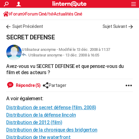
ACTUALITÉS
Forum
Forum Ciné/tv
Actualités Ciné
Connexion
S'inscrire
Rechercher
Société
Education
Villes
Politique
Faits Divers
Monde
+
SPORT
Sujet Précédent
Sujet Suivant
Football
Cyclisme
Forum
Coupe du monde 2026
Tennis
Rugby
CULTURE
SECRET DEFENSE
TNT
Cinéma
Musique
Programme TV
Streaming
Sorties cinéma
+
FINANCE
Utilisateur anonyme
-
Modifié le 13 déc. 2008 à 11:37
Utilisateur anonyme -
13 déc. 2008 à 16:05
Impôts
Immobilier
Banque
Crédit
Retraite
Epargne
Risques naturels par ville
Assurance
AUTO
Avez-vous vu SECRET DEFENSE et que pensez-vous du
Réserver un essai
Berlines
Forum auto
Essais
Citadines
SUV
+
HIGH-TECH
film et des acteurs ?
Meilleur smartphone
Ordinateurs
Guide high-tech
Mobiles
Internet
Jeux vidéo
+
BRICOLAGE
Répondre (5)
Partager
Aménagement intérieur
Cuisine
Jardinage
+
Forum
Extérieur
Salle de bains
Rangement
WEEK-END
A voir également:
Escapades
Expositions
Week-end nature
Guides de France
Patrimoine
Musées
+
Distribution de secret défense (film, 2008)
LIFESTYLE
Distribution de la défense lincoln
Bien-être
Mode
+
Art de vivre
Loisirs
Modes de vie
SANTE
Distribution de 2012 (film)
Distribution de la chronique des bridgerton
Guide de la santé
Médicaments
+
Alimentation
Maladies
Sommeil
VOYAGE
Distribution de the waterfront