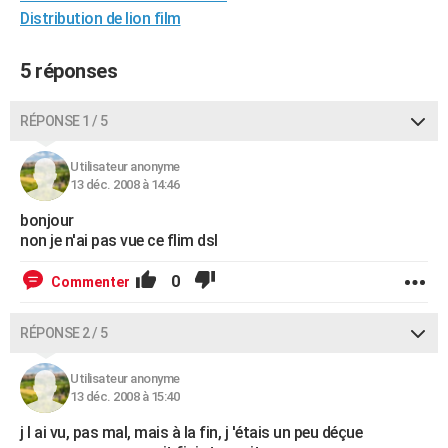
Distribution de lion film
City break
Voyage de noces
Climat
Destinations
Voyage nature
Forum
+
PHOTO
GUIDES D'ACHAT
5 réponses
BONS PLANS
RÉPONSE 1 / 5
CARTE DE VOEUX
Utilisateur anonyme
Carte Bonne année
Carte Pâques
Carte de Noël
Carte Saint-Valentin
Carte d'anniversaire
13 déc. 2008 à 14:46
DICTIONNAIRE
bonjour
Biographies
Expressions
Dictionnaire
Citations
Proverbes
PROGRAMME TV
non je n'ai pas vue ce flim dsl
COPAINS D'AVANT
0
Commenter
Se connecter
Collèges
Universités
Service militaire
S'inscrire
Lycées
Primaires
Entreprises
Avis de recherche
AVIS DE DÉCÈS
RÉPONSE 2 / 5
FORUM
Utilisateur anonyme
Lifestyle
Sport
Television
Cinema
Bricolage
Culture
Auto
Voyage
13 déc. 2008 à 15:40
j l ai vu, pas mal, mais à la fin, j 'étais un peu déçue