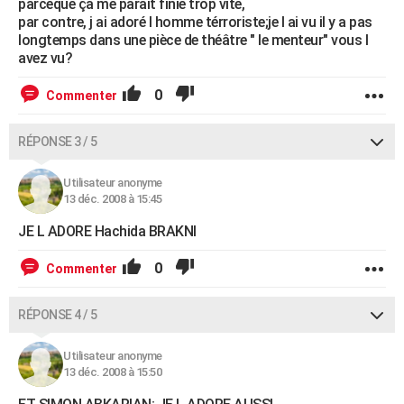
parceque ça me parait finie trop vite,
par contre, j ai adoré l homme térroriste;je l ai vu il y a pas
longtemps dans une pièce de théâtre " le menteur" vous l
avez vu?
0
Commenter
RÉPONSE 3 / 5
Utilisateur anonyme
13 déc. 2008 à 15:45
JE L ADORE Hachida BRAKNI
0
Commenter
RÉPONSE 4 / 5
Utilisateur anonyme
13 déc. 2008 à 15:50