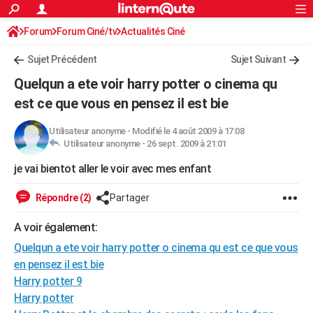
ACTUALITÉS
Forum
Forum Ciné/tv
Actualités Ciné
Connexion
S'inscrire
Rechercher
Société
Education
Villes
Politique
Faits Divers
Monde
+
SPORT
Sujet Précédent
Sujet Suivant
Football
Cyclisme
Forum
Coupe du monde 2026
Tennis
Rugby
CULTURE
Quelqun a ete voir harry potter o cinema qu
TNT
Cinéma
Musique
Programme TV
Streaming
Sorties cinéma
+
est ce que vous en pensez il est bie
FINANCE
Impôts
Immobilier
Banque
Crédit
Retraite
Epargne
Risques naturels par ville
Assurance
AUTO
Utilisateur anonyme
-
Modifié le 4 août 2009 à 17:08
Utilisateur anonyme -
26 sept. 2009 à 21:01
Réserver un essai
Berlines
Forum auto
Essais
Citadines
SUV
+
HIGH-TECH
je vai bientot aller le voir avec mes enfant
Meilleur smartphone
Ordinateurs
Guide high-tech
Mobiles
Internet
Jeux vidéo
+
BRICOLAGE
Répondre (2)
Partager
Aménagement intérieur
Cuisine
Jardinage
+
Forum
Extérieur
Salle de bains
Rangement
WEEK-END
A voir également:
Escapades
Expositions
Week-end nature
Guides de France
Patrimoine
Musées
+
LIFESTYLE
Quelqun a ete voir harry potter o cinema qu est ce que vous
en pensez il est bie
Bien-être
Mode
+
Art de vivre
Loisirs
Modes de vie
SANTE
Harry potter 9
Harry potter
Guide de la santé
Médicaments
+
Alimentation
Maladies
Sommeil
VOYAGE