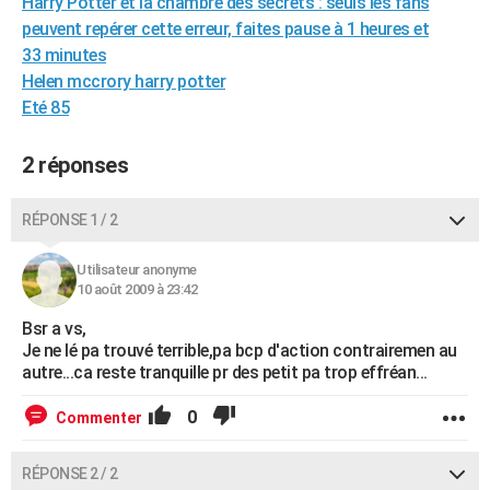
Harry Potter et la chambre des secrets : seuls les fans
City break
Voyage de noces
Climat
Destinations
Voyage nature
Forum
+
PHOTO
peuvent repérer cette erreur, faites pause à 1 heures et
33 minutes
GUIDES D'ACHAT
Helen mccrory harry potter
Eté 85
BONS PLANS
CARTE DE VOEUX
2 réponses
Carte Bonne année
Carte Pâques
Carte de Noël
Carte Saint-Valentin
Carte d'anniversaire
DICTIONNAIRE
RÉPONSE 1 / 2
Biographies
Expressions
Dictionnaire
Citations
Proverbes
PROGRAMME TV
Utilisateur anonyme
10 août 2009 à 23:42
COPAINS D'AVANT
Bsr a vs,
Se connecter
Collèges
Universités
Service militaire
S'inscrire
Lycées
Primaires
Entreprises
Avis de recherche
AVIS DE DÉCÈS
Je ne lé pa trouvé terrible,pa bcp d'action contrairemen au
autre...ca reste tranquille pr des petit pa trop effréan...
FORUM
0
Commenter
Lifestyle
Sport
Television
Cinema
Bricolage
Culture
Auto
Voyage
RÉPONSE 2 / 2