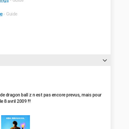
hings
- Guide
ée
- Guide
e de dragon ball z n est pas encore prevus, mais pour
 8 avril 2009 !!!