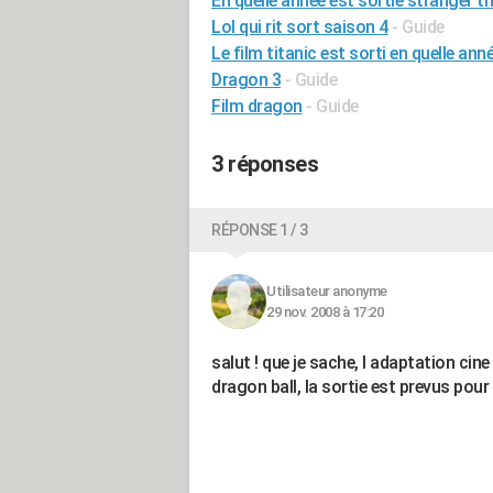
En quelle année est sortie stranger t
Lol qui rit sort saison 4
- Guide
Le film titanic est sorti en quelle ann
Dragon 3
- Guide
Film dragon
- Guide
3 réponses
RÉPONSE 1 / 3
Utilisateur anonyme
29 nov. 2008 à 17:20
salut ! que je sache, l adaptation cin
dragon ball, la sortie est prevus pour le