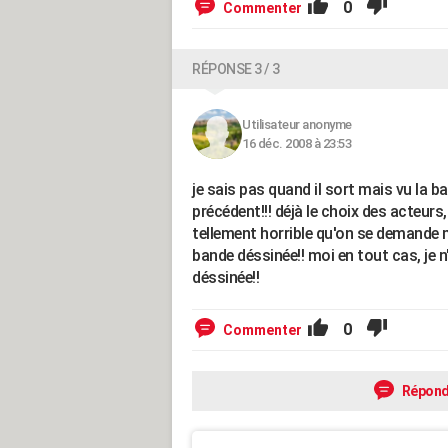
0
Commenter
RÉPONSE 3 / 3
Utilisateur anonyme
16 déc. 2008 à 23:53
je sais pas quand il sort mais vu la b
précédent!!! déjà le choix des acteurs,
tellement horrible qu'on se demande m
bande déssinée!! moi en tout cas, je n'
déssinée!!
0
Commenter
Répond