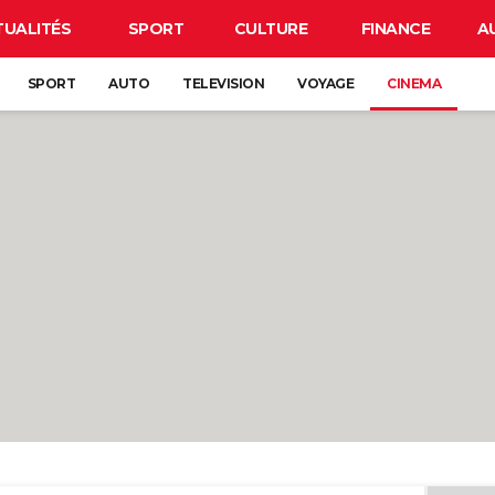
TUALITÉS
SPORT
CULTURE
FINANCE
A
SPORT
AUTO
TELEVISION
VOYAGE
CINEMA