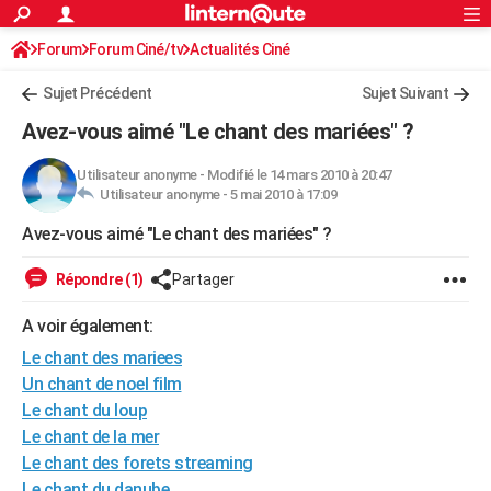
ACTUALITÉS
Forum
Forum Ciné/tv
Actualités Ciné
Connexion
S'inscrire
Rechercher
Société
Education
Villes
Politique
Faits Divers
Monde
+
SPORT
Sujet Précédent
Sujet Suivant
Football
Cyclisme
Forum
Coupe du monde 2026
Tennis
Rugby
CULTURE
Avez-vous aimé "Le chant des mariées" ?
TNT
Cinéma
Musique
Programme TV
Streaming
Sorties cinéma
+
FINANCE
Utilisateur anonyme
-
Modifié le 14 mars 2010 à 20:47
Utilisateur anonyme -
5 mai 2010 à 17:09
Impôts
Immobilier
Banque
Crédit
Retraite
Epargne
Risques naturels par ville
Assurance
AUTO
Avez-vous aimé "Le chant des mariées" ?
Réserver un essai
Berlines
Forum auto
Essais
Citadines
SUV
+
HIGH-TECH
Répondre (1)
Partager
Meilleur smartphone
Ordinateurs
Guide high-tech
Mobiles
Internet
Jeux vidéo
+
BRICOLAGE
A voir également:
Aménagement intérieur
Cuisine
Jardinage
+
Forum
Extérieur
Salle de bains
Rangement
WEEK-END
Le chant des mariees
Escapades
Expositions
Week-end nature
Guides de France
Patrimoine
Musées
+
Un chant de noel film
LIFESTYLE
Le chant du loup
Bien-être
Mode
+
Art de vivre
Loisirs
Modes de vie
SANTE
Le chant de la mer
Le chant des forets streaming
Guide de la santé
Médicaments
+
Alimentation
Maladies
Sommeil
VOYAGE
Le chant du danube