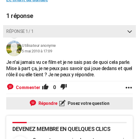
City break
Voyage de noces
Climat
Destinations
Voyage nature
Forum
+
PHOTO
1 réponse
GUIDES D'ACHAT
RÉPONSE 1 / 1
BONS PLANS
CARTE DE VOEUX
Utilisateur anonyme
5 mai 2010 à 17:09
Carte Bonne année
Carte Pâques
Carte de Noël
Carte Saint-Valentin
Carte d'anniversaire
DICTIONNAIRE
Je n'ai jamais vu ce film et je ne sais pas de quoi cela parle.
Mise à part ça, je ne peux pas savoir qui joue dedans et quel
Biographies
Expressions
Dictionnaire
Citations
Proverbes
PROGRAMME TV
rôle il ou elle tient ? Je ne peux y répondre.
COPAINS D'AVANT
0
Commenter
Se connecter
Collèges
Universités
Service militaire
S'inscrire
Lycées
Primaires
Entreprises
Avis de recherche
AVIS DE DÉCÈS
Répondre
Posez votre question
FORUM
Lifestyle
Sport
Television
Cinema
Bricolage
Culture
Auto
Voyage
DEVENEZ MEMBRE EN QUELQUES CLICS