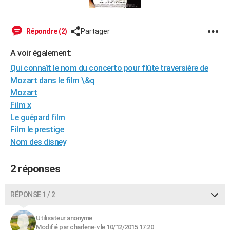
City break
Voyage de noces
Climat
Destinations
Voyage nature
Forum
+
PHOTO
Répondre (2)
Partager
GUIDES D'ACHAT
A voir également:
BONS PLANS
Qui connaît le nom du concerto pour flûte traversière de
CARTE DE VOEUX
Mozart dans le film \&q
Mozart
Carte Bonne année
Carte Pâques
Carte de Noël
Carte Saint-Valentin
Carte d'anniversaire
DICTIONNAIRE
Film x
Biographies
Expressions
Dictionnaire
Citations
Proverbes
PROGRAMME TV
Le guépard film
Film le prestige
COPAINS D'AVANT
Nom des disney
Se connecter
Collèges
Universités
Service militaire
S'inscrire
Lycées
Primaires
Entreprises
Avis de recherche
AVIS DE DÉCÈS
2 réponses
FORUM
RÉPONSE 1 / 2
Lifestyle
Sport
Television
Cinema
Bricolage
Culture
Auto
Voyage
Utilisateur anonyme
Modifié par charlene-v le 10/12/2015 17:20