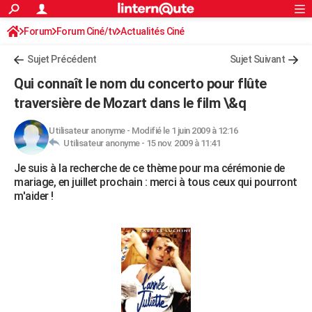
ACTUALITÉS
Forum
Forum Ciné/tv
Actualités Ciné
Connexion
S'inscrire
Rechercher
Société
Education
Villes
Politique
Faits Divers
Monde
+
SPORT
Sujet Précédent
Sujet Suivant
Football
Cyclisme
Forum
Coupe du monde 2026
Tennis
Rugby
CULTURE
Qui connaît le nom du concerto pour flûte
TNT
Cinéma
Musique
Programme TV
Streaming
Sorties cinéma
+
traversière de Mozart dans le film \&q
FINANCE
Impôts
Immobilier
Banque
Crédit
Retraite
Epargne
Risques naturels par ville
Assurance
AUTO
Utilisateur anonyme
-
Modifié le 1 juin 2009 à 12:16
Utilisateur anonyme -
15 nov. 2009 à 11:41
Réserver un essai
Berlines
Forum auto
Essais
Citadines
SUV
+
HIGH-TECH
Je suis à la recherche de ce thème pour ma cérémonie de
mariage, en juillet prochain : merci à tous ceux qui pourront
Meilleur smartphone
Ordinateurs
Guide high-tech
Mobiles
Internet
Jeux vidéo
+
BRICOLAGE
m'aider !
Aménagement intérieur
Cuisine
Jardinage
+
Forum
Extérieur
Salle de bains
Rangement
WEEK-END
Escapades
Expositions
Week-end nature
Guides de France
Patrimoine
Musées
+
LIFESTYLE
Bien-être
Mode
+
Art de vivre
Loisirs
Modes de vie
SANTE
Guide de la santé
Médicaments
+
Alimentation
Maladies
Sommeil
VOYAGE