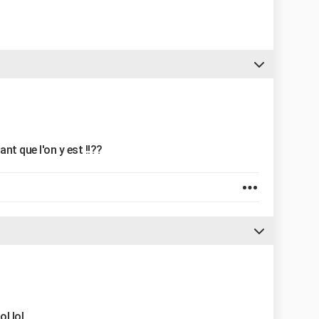
t que l'on y est !!??
l lol