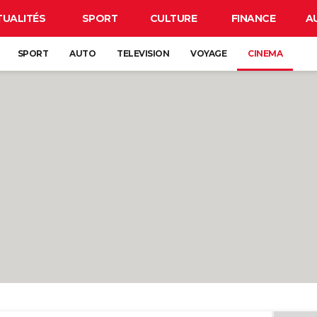
TUALITÉS
SPORT
CULTURE
FINANCE
A
SPORT
AUTO
TELEVISION
VOYAGE
CINEMA