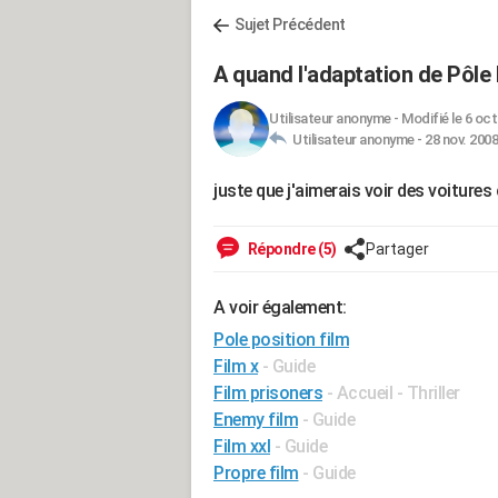
Sujet Précédent
A quand l'adaptation de Pôle
Utilisateur anonyme
-
Modifié le 6 oct
Utilisateur anonyme -
28 nov. 2008
juste que j'aimerais voir des voitur
Répondre (5)
Partager
A voir également:
Pole position film
Film x
- Guide
Film prisoners
- Accueil - Thriller
Enemy film
- Guide
Film xxl
- Guide
Propre film
- Guide