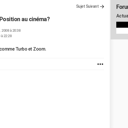
Foru
Sujet Suivant
Actua
 Position au cinéma?
. 2008 à 20:38
 à 22:28
es comme Turbo et Zoom.