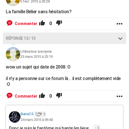
5 févr. 2015 à 20:28
La famille Bélier sans hésitation?
0
Commenter
RÉPONSE 13 / 13
Utilisateur anonyme
23 mars 2015 à 23:19
wow un sujet qui date de 2008 :O
il n'y a personne sur ce forum là .. il est complètement vide
:O
0
Commenter
BunoCS
5
24 mars 2015 à 09:40
Donc je suis le fantôme qui hante les lieux....
;)