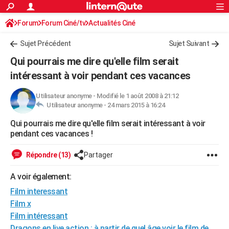
ACTUALITÉS
Forum
Forum Ciné/tv
Actualités Ciné
Connexion
S'inscrire
Rechercher
Société
Education
Villes
Politique
Faits Divers
Monde
+
SPORT
Sujet Précédent
Sujet Suivant
Football
Cyclisme
Forum
Coupe du monde 2026
Tennis
Rugby
CULTURE
Qui pourrais me dire qu'elle film serait
TNT
Cinéma
Musique
Programme TV
Streaming
Sorties cinéma
+
intéressant à voir pendant ces vacances
FINANCE
Impôts
Immobilier
Banque
Crédit
Retraite
Epargne
Risques naturels par ville
Assurance
AUTO
Utilisateur anonyme
-
Modifié le 1 août 2008 à 21:12
Utilisateur anonyme -
24 mars 2015 à 16:24
Réserver un essai
Berlines
Forum auto
Essais
Citadines
SUV
+
HIGH-TECH
Qui pourrais me dire qu'elle film serait intéressant à voir
pendant ces vacances !
Meilleur smartphone
Ordinateurs
Guide high-tech
Mobiles
Internet
Jeux vidéo
+
BRICOLAGE
Répondre (13)
Partager
Aménagement intérieur
Cuisine
Jardinage
+
Forum
Extérieur
Salle de bains
Rangement
WEEK-END
A voir également:
Escapades
Expositions
Week-end nature
Guides de France
Patrimoine
Musées
+
LIFESTYLE
Film interessant
Bien-être
Mode
+
Art de vivre
Loisirs
Modes de vie
SANTE
Film x
Film intéressant
Guide de la santé
Médicaments
+
Alimentation
Maladies
Sommeil
VOYAGE
Dragons en live action : à partir de quel âge voir le film de