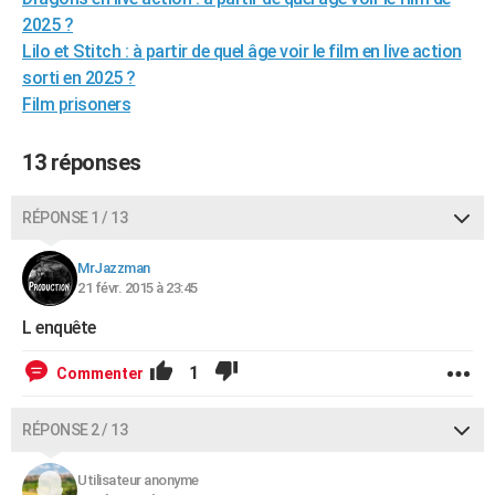
City break
Voyage de noces
Climat
Destinations
Voyage nature
Forum
+
2025 ?
PHOTO
Lilo et Stitch : à partir de quel âge voir le film en live action
GUIDES D'ACHAT
sorti en 2025 ?
Film prisoners
BONS PLANS
13 réponses
CARTE DE VOEUX
Carte Bonne année
Carte Pâques
Carte de Noël
Carte Saint-Valentin
Carte d'anniversaire
DICTIONNAIRE
RÉPONSE 1 / 13
Biographies
Expressions
Dictionnaire
Citations
Proverbes
PROGRAMME TV
MrJazzman
21 févr. 2015 à 23:45
COPAINS D'AVANT
L enquête
Se connecter
Collèges
Universités
Service militaire
S'inscrire
Lycées
Primaires
Entreprises
Avis de recherche
AVIS DE DÉCÈS
1
Commenter
FORUM
Lifestyle
Sport
Television
Cinema
Bricolage
Culture
Auto
Voyage
RÉPONSE 2 / 13
Utilisateur anonyme