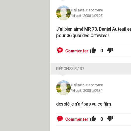
Utilisateur anonyme
14 oct. 2008 à 09:25
J'ai bien aimé MR 73, Daniel Auteuil 
pour 36 quai des Orfèvres!
0
Commenter
RÉPONSE 3 / 37
Utilisateur anonyme
14 oct. 2008 à 09:31
desolé je n'ai^pas vu ce film
0
Commenter