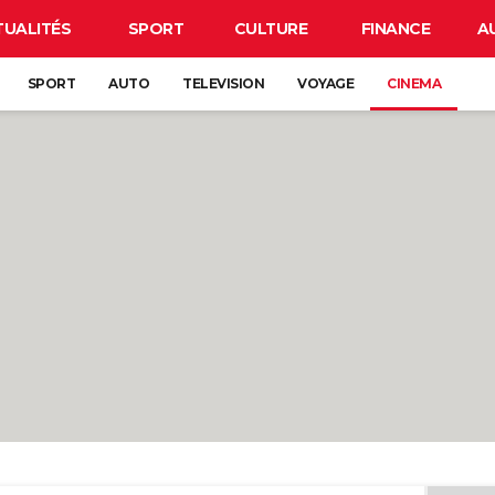
TUALITÉS
SPORT
CULTURE
FINANCE
A
SPORT
AUTO
TELEVISION
VOYAGE
CINEMA