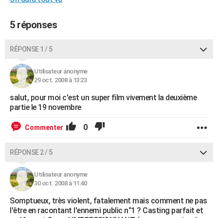
City break
Voyage de noces
Climat
Destinations
Voyage nature
Forum
+
PHOTO
5 réponses
GUIDES D'ACHAT
RÉPONSE 1 / 5
BONS PLANS
CARTE DE VOEUX
Utilisateur anonyme
29 oct. 2008 à 13:23
Carte Bonne année
Carte Pâques
Carte de Noël
Carte Saint-Valentin
Carte d'anniversaire
DICTIONNAIRE
salut, pour moi c'est un super film vivement la deuxième
partie le 19 novembre
Biographies
Expressions
Dictionnaire
Citations
Proverbes
PROGRAMME TV
0
Commenter
COPAINS D'AVANT
Se connecter
Collèges
Universités
Service militaire
S'inscrire
Lycées
Primaires
Entreprises
Avis de recherche
AVIS DE DÉCÈS
RÉPONSE 2 / 5
FORUM
Utilisateur anonyme
30 oct. 2008 à 11:40
Lifestyle
Sport
Television
Cinema
Bricolage
Culture
Auto
Voyage
Somptueux, très violent, fatalement mais comment ne pas
l'être en racontant l'ennemi public n°1 ? Casting parfait et