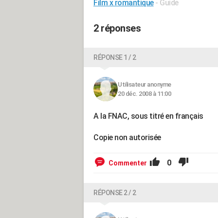
Film x romantique
- Guide
2 réponses
RÉPONSE 1 / 2
Utilisateur anonyme
20 déc. 2008 à 11:00
A la FNAC, sous titré en français
Copie non autorisée
0
Commenter
RÉPONSE 2 / 2