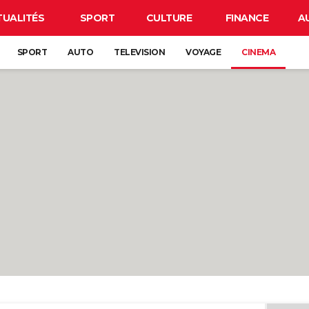
TUALITÉS
SPORT
CULTURE
FINANCE
A
SPORT
AUTO
TELEVISION
VOYAGE
CINEMA