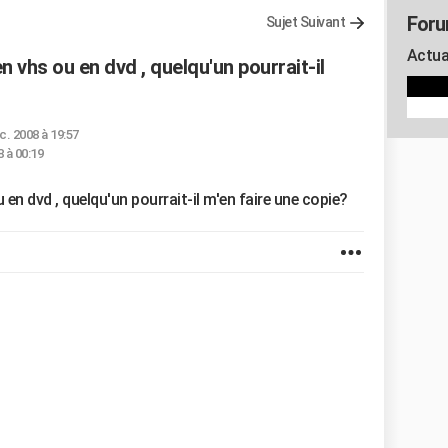
Foru
Sujet Suivant
Actua
en vhs ou en dvd , quelqu'un pourrait-il
c. 2008 à 19:57
 à 00:19
u en dvd , quelqu'un pourrait-il m'en faire une copie?