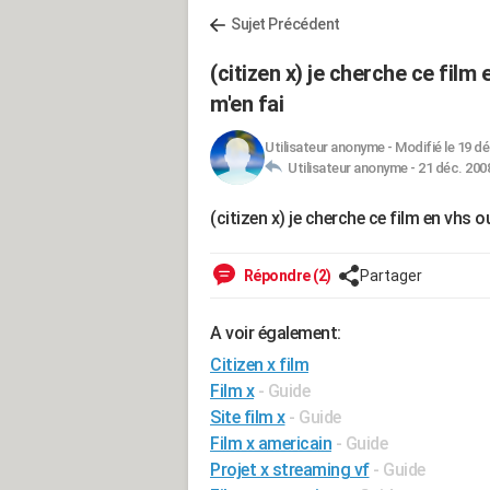
Sujet Précédent
(citizen x) je cherche ce film 
m'en fai
Utilisateur anonyme
-
Modifié le 19 dé
Utilisateur anonyme -
21 déc. 2008
(citizen x) je cherche ce film en vhs o
Répondre (2)
Partager
A voir également:
Citizen x film
Film x
- Guide
Site film x
- Guide
Film x americain
- Guide
Projet x streaming vf
- Guide