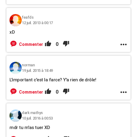
feafds
12 juil. 2013 à 00:17
xD
0
Commenter
norman
19 juil. 2015 à 18:49
L'important c'est la farce? Y'a rien de drôle!
0
Commenter
dark mathys
10 juil. 2016 à 00:53
mdr tu m'as tuer XD