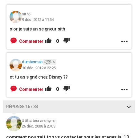
sith5
9 déc. 2012 à 11:54
olor je suis un seigneur sith
0
Commenter
dumberman
5
10 déc. 2012 à 22:25
et tu as signé chez Disney ??
0
Commenter
RÉPONSE 16 / 33
Utilisateur anonyme
26 déc. 2008 à 20:03
comment pourrait ton vs contacter pour les stages jai 13