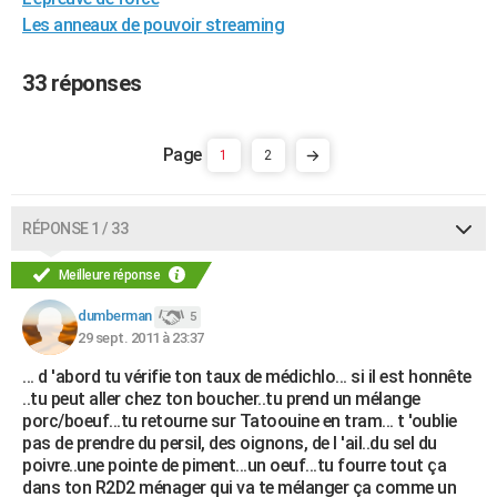
City break
Voyage de noces
Climat
Destinations
Voyage nature
Forum
+
Les anneaux de pouvoir streaming
PHOTO
GUIDES D'ACHAT
33 réponses
BONS PLANS
1
2
CARTE DE VOEUX
Carte Bonne année
Carte Pâques
Carte de Noël
Carte Saint-Valentin
Carte d'anniversaire
DICTIONNAIRE
RÉPONSE 1 / 33
Biographies
Expressions
Dictionnaire
Citations
Proverbes
PROGRAMME TV
Meilleure réponse
COPAINS D'AVANT
dumberman
5
Se connecter
Collèges
Universités
Service militaire
S'inscrire
Lycées
Primaires
Entreprises
Avis de recherche
29 sept. 2011 à 23:37
AVIS DE DÉCÈS
... d 'abord tu vérifie ton taux de médichlo... si il est honnête
FORUM
..tu peut aller chez ton boucher..tu prend un mélange
porc/boeuf...tu retourne sur Tatoouine en tram... t 'oublie
Lifestyle
Sport
Television
Cinema
Bricolage
Culture
Auto
Voyage
pas de prendre du persil, des oignons, de l 'ail..du sel du
poivre..une pointe de piment...un oeuf...tu fourre tout ça
dans ton R2D2 ménager qui va te mélanger ça comme un