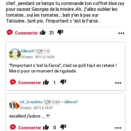
chef...pendant ce temps tu commande ton coffret blue ray
pour sauvez Georges de la misère..Ah.. j"allez oublier les
tomates...oui les tomates....bah y'en à pas sur
Tatouine...tant pis.. l'important c 'est la Farce..
31
Commenter
Gillesstf
175
30 sept. 2011 à 14:04
"l'important c 'est la Farce", c'est ce qu'il faut en retenir !
Merci pour ce moment de rigolade.
1
Commenter
stf_la sudiste
>
Gillesstf
8 269
30 sept. 2011 à 15:07
excellent j'adore .... !!!
0
Commenter