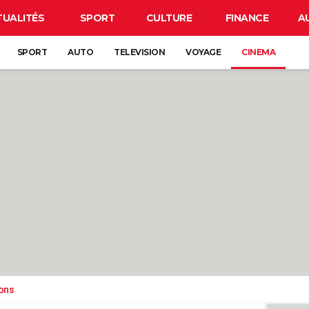
TUALITÉS
SPORT
CULTURE
FINANCE
A
SPORT
AUTO
TELEVISION
VOYAGE
CINEMA
ons