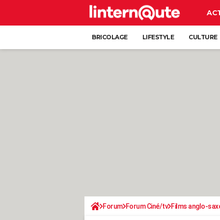
AC
BRICOLAGE
LIFESTYLE
CULTURE
Forum
Forum Ciné/tv
Films anglo-sax