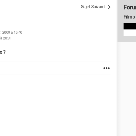
Foru
Sujet Suivant
Films
r. 2009 à 15:40
à 20:31
x ?