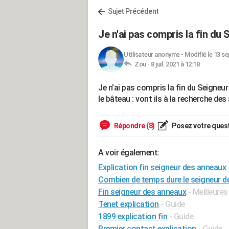
Sujet Précédent
Je n'ai pas compris la fin du
Utilisateur anonyme
-
Modifié le 13 se
Zou -
8 juil. 2021 à 12:18
Je n'ai pas compris la fin du Seigneur 
le bâteau : vont ils à la recherche de
Répondre (8)
Posez votre ques
A voir également:
Explication fin seigneur des anneaux
Combien de temps dure le seigneur d
Fin seigneur des anneaux
- Meilleure
Tenet explication
- Guide
1899 explication fin
- Guide
Premier contact explication
- Guide