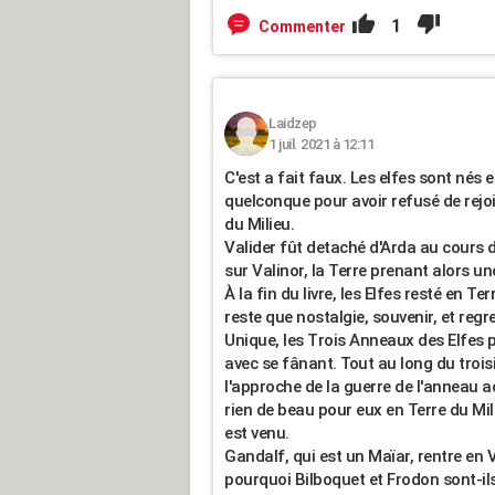
1
Commenter
Laidzep
1 juil. 2021 à 12:11
C'est a fait faux. Les elfes sont nés 
quelconque pour avoir refusé de rejoi
du Milieu.
Valider fût detaché d'Arda au cours
sur Valinor, la Terre prenant alors u
À la fin du livre, les Elfes resté en Te
reste que nostalgie, souvenir, et regr
Unique, les Trois Anneaux des Elfes p
avec se fânant. Tout au long du troisi
l'approche de la guerre de l'anneau acc
rien de beau pour eux en Terre du Mi
est venu.
Gandalf, qui est un Maïar, rentre en
pourquoi Bilboquet et Frodon sont-ils