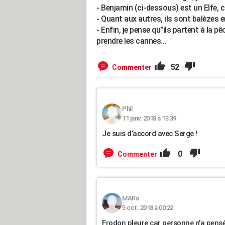
- Benjamin (ci-dessous) est un Elfe, c'
- Quant aux autres, ils sont balèzes en
- Enfin, je pense qu"ils partent à la 
prendre les cannes...
52
Commenter
Phil
11 janv. 2018 à 13:39
Je suis d’accord avec Serge !
0
Commenter
MARs
5 oct. 2018 à 00:22
Frodon pleure car personne n'a pensé 