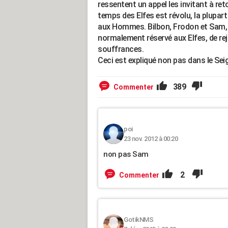
ressentent un appel les invitant à ret
temps des Elfes est révolu, la plupart 
aux Hommes. Bilbon, Frodon et Sam, p
normalement réservé aux Elfes, de rej
souffrances.
Ceci est expliqué non pas dans le Sei
389
Commenter
poi
23 nov. 2012 à 00:20
non pas Sam
2
Commenter
GotikNMS