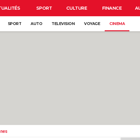
TUALITÉS
SPORT
CULTURE
FINANCE
A
SPORT
AUTO
TELEVISION
VOYAGE
CINEMA
ones