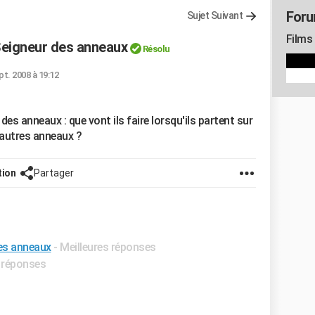
Foru
Sujet Suivant
Films
 Seigneur des anneaux
Résolu
pt. 2008 à 19:12
des anneaux : que vont ils faire lorsqu'ils partent sur
s autres anneaux ?
tion
Partager
es anneaux
- Meilleures réponses
s réponses