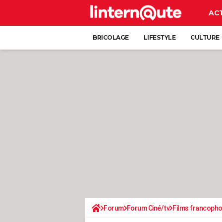
AC
BRICOLAGE
LIFESTYLE
CULTURE
Forum
Forum Ciné/tv
Films francoph