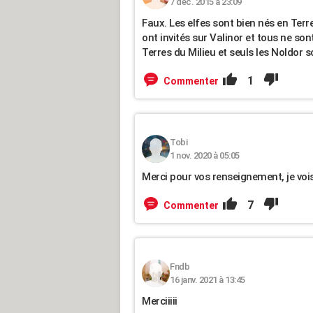
7 déc. 2015 à 23:09
Faux. Les elfes sont bien nés en Terre
ont invités sur Valinor et tous ne so
Terres du Milieu et seuls les Noldor s
1
Commenter
Tobi
1 nov. 2020 à 05:05
Merci pour vos renseignement, je voi
7
Commenter
Fndb
16 janv. 2021 à 13:45
Merciiiii