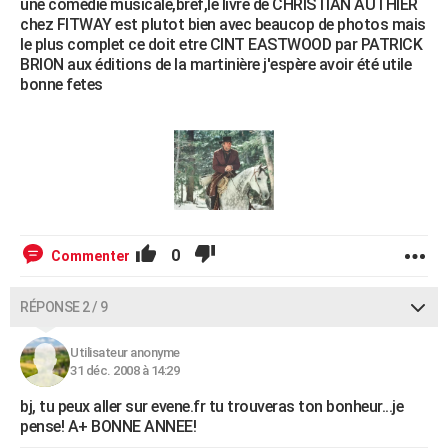
une comédie musicale,bref,le livre de CHRISTIAN AUTHIER
chez FITWAY est plutot bien avec beaucop de photos mais
le plus complet ce doit etre CINT EASTWOOD par PATRICK
BRION aux éditions de la martinière j'espère avoir été utile
bonne fetes
0
Commenter
RÉPONSE 2 / 9
Utilisateur anonyme
31 déc. 2008 à 14:29
bj, tu peux aller sur evene.fr tu trouveras ton bonheur...je
pense! A+ BONNE ANNEE!