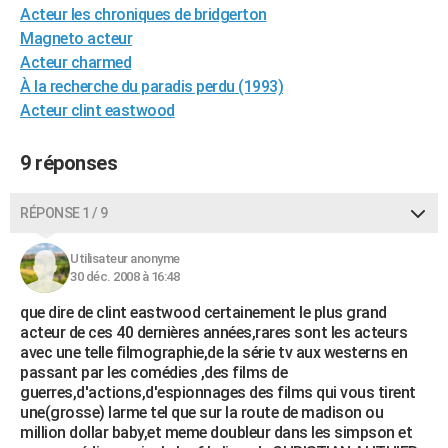
Acteur les chroniques de bridgerton
City break
Voyage de noces
Climat
Destinations
Voyage nature
Forum
+
PHOTO
Magneto acteur
Acteur charmed
GUIDES D'ACHAT
À la recherche du paradis perdu (1993)
BONS PLANS
Acteur clint eastwood
CARTE DE VOEUX
9 réponses
Carte Bonne année
Carte Pâques
Carte de Noël
Carte Saint-Valentin
Carte d'anniversaire
DICTIONNAIRE
RÉPONSE 1 / 9
Biographies
Expressions
Dictionnaire
Citations
Proverbes
PROGRAMME TV
Utilisateur anonyme
COPAINS D'AVANT
30 déc. 2008 à 16:48
Se connecter
Collèges
Universités
Service militaire
S'inscrire
Lycées
Primaires
Entreprises
Avis de recherche
AVIS DE DÉCÈS
que dire de clint eastwood certainement le plus grand
acteur de ces 40 dernières années,rares sont les acteurs
FORUM
avec une telle filmographie,de la série tv aux westerns en
passant par les comédies ,des films de
Lifestyle
Sport
Television
Cinema
Bricolage
Culture
Auto
Voyage
guerres,d'actions,d'espionnages des films qui vous tirent
une(grosse) larme tel que sur la route de madison ou
million dollar baby,et meme doubleur dans les simpson et