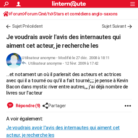
ACTUALITÉS
Forum
Forum Ciné/tv
Stars et comédiens anglo-saxons
Connexion
S'inscrire
Rechercher
Société
Education
Villes
Politique
Faits Divers
Monde
+
SPORT
Sujet Précédent
Sujet Suivant
Football
Cyclisme
Forum
Coupe du monde 2026
Tennis
Rugby
CULTURE
Je voudrais avoir l'avis des internautes qui
TNT
Cinéma
Musique
Programme TV
Streaming
Sorties cinéma
+
aiment cet acteur, je recherche les
FINANCE
Impôts
Immobilier
Banque
Crédit
Retraite
Epargne
Risques naturels par ville
Assurance
AUTO
Utilisateur anonyme
-
Modifié le 27 déc. 2008 à 18:11
Utilisateur anonyme -
12 févr. 2009 à 17:42
Réserver un essai
Berlines
Forum auto
Essais
Citadines
SUV
+
HIGH-TECH
...et notament un où il parlerait des acteurs et actrices
avec qui il a tourné ou qu'il a fait tourné;;;; je pense à Kevin
Meilleur smartphone
Ordinateurs
Guide high-tech
Mobiles
Internet
Jeux vidéo
+
BRICOLAGE
Bacon dans mystic river entre autres,,, j'ai déjà nombre de
livres sur l'acteur
Aménagement intérieur
Cuisine
Jardinage
+
Forum
Extérieur
Salle de bains
Rangement
WEEK-END
Répondre (9)
Partager
Escapades
Expositions
Week-end nature
Guides de France
Patrimoine
Musées
+
LIFESTYLE
A voir également:
Bien-être
Mode
+
Art de vivre
Loisirs
Modes de vie
SANTE
Je voudrais avoir l'avis des internautes qui aiment cet
Guide de la santé
Médicaments
+
Alimentation
Maladies
Sommeil
VOYAGE
acteur, je recherche les