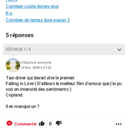
City break
Voyage de noces
Climat
Destinations
Voyage nature
Forum
+
Combien coûte disney plus
PHOTO
K-o
GUIDES D'ACHAT
Combien de temps dure avatar 2
BONS PLANS
5 réponses
CARTE DE VOEUX
RÉPONSE 1 / 5
Carte Bonne année
Carte Pâques
Carte de Noël
Carte Saint-Valentin
Carte d'anniversaire
DICTIONNAIRE
Utilisateur anonyme
Biographies
Expressions
Dictionnaire
Citations
Proverbes
PROGRAMME TV
14 févr. 2009 à 01:02
COPAINS D'AVANT
Taxi driver qui devait etre le premier.
Falling in Love ( D'ailleurs le meilleur film d'amour que j'ai pu
Se connecter
Collèges
Universités
Service militaire
S'inscrire
Lycées
Primaires
Entreprises
Avis de recherche
AVIS DE DÉCÈS
voir en intensité des sentiments )
Copland.
FORUM
Il en manque un ?
Lifestyle
Sport
Television
Cinema
Bricolage
Culture
Auto
Voyage
0
Commenter