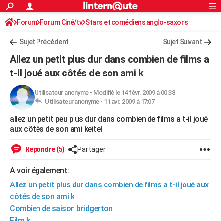
ACTUALITÉS
Forum
Forum Ciné/tv
Stars et comédiens anglo-saxons
Connexion
S'inscrire
Rechercher
Société
Education
Villes
Politique
Faits Divers
Monde
+
SPORT
Sujet Précédent
Sujet Suivant
Football
Cyclisme
Forum
Coupe du monde 2026
Tennis
Rugby
CULTURE
Allez un petit plus dur dans combien de films a
TNT
Cinéma
Musique
Programme TV
Streaming
Sorties cinéma
+
t-il joué aux côtés de son ami k
FINANCE
Impôts
Immobilier
Banque
Crédit
Retraite
Epargne
Risques naturels par ville
Assurance
AUTO
Utilisateur anonyme
-
Modifié le 14 févr. 2009 à 00:38
Utilisateur anonyme -
11 avr. 2009 à 17:07
Réserver un essai
Berlines
Forum auto
Essais
Citadines
SUV
+
HIGH-TECH
allez un petit peu plus dur dans combien de films a t-il joué
aux côtés de son ami keitel
Meilleur smartphone
Ordinateurs
Guide high-tech
Mobiles
Internet
Jeux vidéo
+
BRICOLAGE
Répondre (5)
Partager
Aménagement intérieur
Cuisine
Jardinage
+
Forum
Extérieur
Salle de bains
Rangement
WEEK-END
A voir également:
Escapades
Expositions
Week-end nature
Guides de France
Patrimoine
Musées
+
LIFESTYLE
Allez un petit plus dur dans combien de films a t-il joué aux
Bien-être
Mode
+
Art de vivre
Loisirs
Modes de vie
SANTE
côtés de son ami k
Combien de saison bridgerton
Guide de la santé
Médicaments
+
Alimentation
Maladies
Sommeil
VOYAGE
Film k