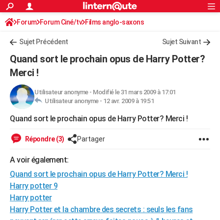
ACTUALITÉS
Forum
Forum Ciné/tv
Films anglo-saxons
Connexion
S'inscrire
Rechercher
Société
Education
Villes
Politique
Faits Divers
Monde
+
SPORT
Sujet Précédent
Sujet Suivant
Football
Cyclisme
Forum
Coupe du monde 2026
Tennis
Rugby
CULTURE
Quand sort le prochain opus de Harry Potter?
TNT
Cinéma
Musique
Programme TV
Streaming
Sorties cinéma
+
Merci !
FINANCE
Impôts
Immobilier
Banque
Crédit
Retraite
Epargne
Risques naturels par ville
Assurance
AUTO
Utilisateur anonyme
-
Modifié le 31 mars 2009 à 17:01
Utilisateur anonyme -
12 avr. 2009 à 19:51
Réserver un essai
Berlines
Forum auto
Essais
Citadines
SUV
+
HIGH-TECH
Quand sort le prochain opus de Harry Potter? Merci !
Meilleur smartphone
Ordinateurs
Guide high-tech
Mobiles
Internet
Jeux vidéo
+
BRICOLAGE
Répondre (3)
Partager
Aménagement intérieur
Cuisine
Jardinage
+
Forum
Extérieur
Salle de bains
Rangement
WEEK-END
A voir également:
Escapades
Expositions
Week-end nature
Guides de France
Patrimoine
Musées
+
LIFESTYLE
Quand sort le prochain opus de Harry Potter? Merci !
Harry potter 9
Bien-être
Mode
+
Art de vivre
Loisirs
Modes de vie
SANTE
Harry potter
Harry Potter et la chambre des secrets : seuls les fans
Guide de la santé
Médicaments
+
Alimentation
Maladies
Sommeil
VOYAGE