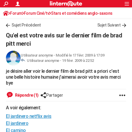
ACTUALITÉS
Forum
Forum Ciné/tv
Stars et comédiens anglo-saxons
Connexion
S'inscrire
Rechercher
Société
Education
Villes
Politique
Faits Divers
Monde
+
SPORT
Sujet Précédent
Sujet Suivant
Football
Cyclisme
Forum
Coupe du monde 2026
Tennis
Rugby
CULTURE
Qu'el est votre avis sur le dernier film de brad
TNT
Cinéma
Musique
Programme TV
Streaming
Sorties cinéma
+
pitt merci
FINANCE
Impôts
Immobilier
Banque
Crédit
Retraite
Epargne
Risques naturels par ville
Assurance
AUTO
Utilisateur anonyme
-
Modifié le 17 févr. 2009 à 17:09
Utilisateur anonyme -
19 févr. 2009 à 22:52
Réserver un essai
Berlines
Forum auto
Essais
Citadines
SUV
+
HIGH-TECH
je désire aller voir le dernier film de brad pitt a priori c'est
une belle histoire humaine j'aimerai avoir votre avis merci
Meilleur smartphone
Ordinateurs
Guide high-tech
Mobiles
Internet
Jeux vidéo
+
BRICOLAGE
bye
Aménagement intérieur
Cuisine
Jardinage
+
Forum
Extérieur
Salle de bains
Rangement
WEEK-END
Répondre (1)
Partager
Escapades
Expositions
Week-end nature
Guides de France
Patrimoine
Musées
+
LIFESTYLE
A voir également:
Bien-être
Mode
+
Art de vivre
Loisirs
Modes de vie
SANTE
El jardinero netflix avis
El jardinero
Guide de la santé
Médicaments
+
Alimentation
Maladies
Sommeil
VOYAGE
El camino