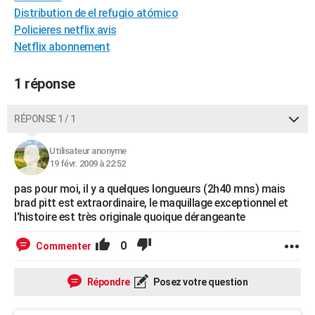
Distribution de el refugio atómico
City break
Voyage de noces
Climat
Destinations
Voyage nature
Forum
+
PHOTO
Policieres netflix avis
GUIDES D'ACHAT
Netflix abonnement
BONS PLANS
1 réponse
CARTE DE VOEUX
RÉPONSE 1 / 1
Carte Bonne année
Carte Pâques
Carte de Noël
Carte Saint-Valentin
Carte d'anniversaire
DICTIONNAIRE
Utilisateur anonyme
Biographies
Expressions
Dictionnaire
Citations
Proverbes
PROGRAMME TV
19 févr. 2009 à 22:52
COPAINS D'AVANT
pas pour moi, il y a quelques longueurs (2h40 mns) mais
brad pitt est extraordinaire, le maquillage exceptionnel et
Se connecter
Collèges
Universités
Service militaire
S'inscrire
Lycées
Primaires
Entreprises
Avis de recherche
l'histoire est très originale quoique dérangeante
AVIS DE DÉCÈS
FORUM
0
Commenter
Lifestyle
Sport
Television
Cinema
Bricolage
Culture
Auto
Voyage
Répondre
Posez votre question