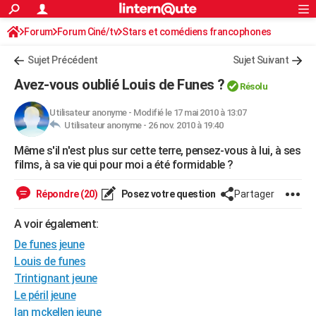
ACTUALITÉS
Forum
Forum Ciné/tv
Stars et comédiens francophones
Connexion
S'inscrire
Rechercher
Société
Education
Villes
Politique
Faits Divers
Monde
+
SPORT
Sujet Précédent
Sujet Suivant
Football
Cyclisme
Forum
Coupe du monde 2026
Tennis
Rugby
CULTURE
Avez-vous oublié Louis de Funes ?
Résolu
TNT
Cinéma
Musique
Programme TV
Streaming
Sorties cinéma
+
FINANCE
Utilisateur anonyme
-
Modifié le 17 mai 2010 à 13:07
Utilisateur anonyme -
26 nov. 2010 à 19:40
Impôts
Immobilier
Banque
Crédit
Retraite
Epargne
Risques naturels par ville
Assurance
AUTO
Même s'il n'est plus sur cette terre, pensez-vous à lui, à ses
Réserver un essai
Berlines
Forum auto
Essais
Citadines
SUV
+
HIGH-TECH
films, à sa vie qui pour moi a été formidable ?
Meilleur smartphone
Ordinateurs
Guide high-tech
Mobiles
Internet
Jeux vidéo
+
BRICOLAGE
Répondre (20)
Posez votre question
Partager
Aménagement intérieur
Cuisine
Jardinage
+
Forum
Extérieur
Salle de bains
Rangement
WEEK-END
A voir également:
Escapades
Expositions
Week-end nature
Guides de France
Patrimoine
Musées
+
De funes jeune
LIFESTYLE
Louis de funes
Bien-être
Mode
+
Art de vivre
Loisirs
Modes de vie
SANTE
Trintignant jeune
Le péril jeune
Guide de la santé
Médicaments
+
Alimentation
Maladies
Sommeil
VOYAGE
Ian mckellen jeune