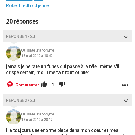
Robert redford jeune
City break
Voyage de noces
Climat
Destinations
Voyage nature
Forum
+
PHOTO
GUIDES D'ACHAT
20 réponses
BONS PLANS
RÉPONSE 1 / 20
CARTE DE VOEUX
Utilisateur anonyme
Carte Bonne année
Carte Pâques
Carte de Noël
Carte Saint-Valentin
Carte d'anniversaire
18 mai 2010 à 10:42
DICTIONNAIRE
jamais je ne rate un funes qui passe à la télé...même s'il
Biographies
Expressions
Dictionnaire
Citations
Proverbes
PROGRAMME TV
crispe certain, moi il me fait tout oublier.
COPAINS D'AVANT
1
Commenter
Se connecter
Collèges
Universités
Service militaire
S'inscrire
Lycées
Primaires
Entreprises
Avis de recherche
AVIS DE DÉCÈS
RÉPONSE 2 / 20
FORUM
Utilisateur anonyme
Lifestyle
Sport
Television
Cinema
Bricolage
Culture
Auto
Voyage
18 mai 2010 à 20:17
Il a toujours une énorme place dans mon coeur et mes