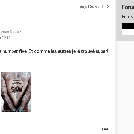
Foru
Sujet Suivant
Films
. 2008 à 22:07
à 19:14
le number five! Et comme les autres je lé trouvé super!