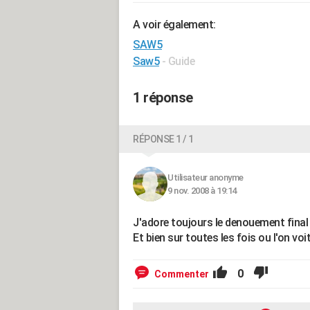
A voir également:
SAW5
Saw5
- Guide
1 réponse
RÉPONSE 1 / 1
Utilisateur anonyme
9 nov. 2008 à 19:14
J'adore toujours le denouement final 
Et bien sur toutes les fois ou l'on vo
0
Commenter