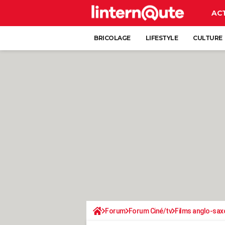
AC
BRICOLAGE
LIFESTYLE
CULTURE
Forum
Forum Ciné/tv
Films anglo-sax