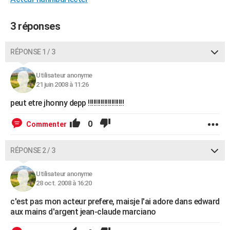
City break
Voyage de noces
Climat
Destinations
Voyage nature
Forum
+
PHOTO
3 réponses
GUIDES D'ACHAT
RÉPONSE 1 / 3
BONS PLANS
CARTE DE VOEUX
Utilisateur anonyme
21 juin 2008 à 11:26
Carte Bonne année
Carte Pâques
Carte de Noël
Carte Saint-Valentin
Carte d'anniversaire
DICTIONNAIRE
peut etre jhonny depp !!!!!!!!!!!!!!!!!!!!
Biographies
Expressions
Dictionnaire
Citations
Proverbes
PROGRAMME TV
0
Commenter
COPAINS D'AVANT
RÉPONSE 2 / 3
Se connecter
Collèges
Universités
Service militaire
S'inscrire
Lycées
Primaires
Entreprises
Avis de recherche
AVIS DE DÉCÈS
Utilisateur anonyme
FORUM
28 oct. 2008 à 16:20
Lifestyle
Sport
Television
Cinema
Bricolage
Culture
Auto
Voyage
c'est pas mon acteur prefere, maisje l'ai adore dans edward
aux mains d'argent jean-claude marciano