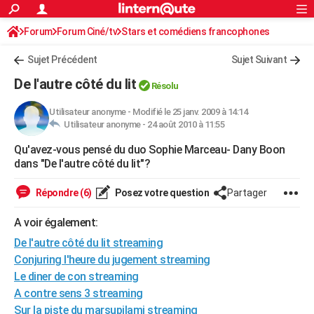
ACTUALITÉS
Forum
Forum Ciné/tv
Stars et comédiens francophones
Connexion
S'inscrire
Rechercher
Société
Education
Villes
Politique
Faits Divers
Monde
+
SPORT
Sujet Précédent
Sujet Suivant
Football
Cyclisme
Forum
Coupe du monde 2026
Tennis
Rugby
CULTURE
De l'autre côté du lit
Résolu
TNT
Cinéma
Musique
Programme TV
Streaming
Sorties cinéma
+
FINANCE
Utilisateur anonyme
-
Modifié le 25 janv. 2009 à 14:14
Utilisateur anonyme -
24 août 2010 à 11:55
Impôts
Immobilier
Banque
Crédit
Retraite
Epargne
Risques naturels par ville
Assurance
AUTO
Qu'avez-vous pensé du duo Sophie Marceau- Dany Boon
Réserver un essai
Berlines
Forum auto
Essais
Citadines
SUV
+
HIGH-TECH
dans "De l'autre côté du lit"?
Meilleur smartphone
Ordinateurs
Guide high-tech
Mobiles
Internet
Jeux vidéo
+
BRICOLAGE
Répondre (6)
Posez votre question
Partager
Aménagement intérieur
Cuisine
Jardinage
+
Forum
Extérieur
Salle de bains
Rangement
WEEK-END
A voir également:
Escapades
Expositions
Week-end nature
Guides de France
Patrimoine
Musées
+
De l'autre côté du lit streaming
LIFESTYLE
Conjuring l'heure du jugement streaming
Bien-être
Mode
+
Art de vivre
Loisirs
Modes de vie
SANTE
Le diner de con streaming
A contre sens 3 streaming
Guide de la santé
Médicaments
+
Alimentation
Maladies
Sommeil
VOYAGE
Sur la piste du marsupilami streaming