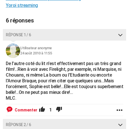
Yoroi streaming
City break
Voyage de noces
Climat
Destinations
Voyage nature
Forum
+
PHOTO
GUIDES D'ACHAT
6 réponses
BONS PLANS
RÉPONSE 1 / 6
CARTE DE VOEUX
Utilisateur anonyme
Carte Bonne année
Carte Pâques
Carte de Noël
Carte Saint-Valentin
Carte d'anniversaire
24 août 2010 à 11:55
DICTIONNAIRE
De l'autre coté du lit n'est effectivement pas un très grand
Biographies
Expressions
Dictionnaire
Citations
Proverbes
PROGRAMME TV
film!...Rien à voir avec Firelight, par exemple, ni Marquise, ni
Chouans, ni même La boum ou l'Etudiante ou encorte
COPAINS D'AVANT
l'Amour Braque, pour n'en citer que quelques uns...Mais
forcément, Sophie est belle!...Elle est toujours superbement
Se connecter
Collèges
Universités
Service militaire
S'inscrire
Lycées
Primaires
Entreprises
Avis de recherche
AVIS DE DÉCÈS
belle!...On ne peut pas mieux dire!...
MLC.
FORUM
1
Commenter
Lifestyle
Sport
Television
Cinema
Bricolage
Culture
Auto
Voyage
RÉPONSE 2 / 6