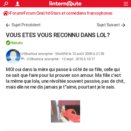
ACTUALITÉS
Forum
Forum Ciné/tv
Stars et comédiens francophones
Connexion
S'inscrire
Rechercher
Société
Education
Villes
Politique
Faits Divers
Monde
+
SPORT
Sujet Précédent
Sujet Suivant
Football
Cyclisme
Forum
Coupe du monde 2026
Tennis
Rugby
CULTURE
VOUS ETES VOUS RECONNU DANS LOL?
TNT
Cinéma
Musique
Programme TV
Streaming
Sorties cinéma
+
FINANCE
Résolu
Impôts
Immobilier
Banque
Crédit
Retraite
Epargne
Risques naturels par ville
Assurance
Utilisateur anonyme
-
Modifié le 12 août 2009 à 21:38
AUTO
Utilisateur anonyme -
12 sept. 2010 à 10:17
Réserver un essai
Berlines
Forum auto
Essais
Citadines
SUV
+
HIGH-TECH
MOI oui dans la mère qui passe à côté de sa fille, celle qui
ne sait que faire pour lui prouver son amour. Ma fille c'est
Meilleur smartphone
Ordinateurs
Guide high-tech
Mobiles
Internet
Jeux vidéo
+
BRICOLAGE
la même que lola, une révoltée souvent passive, pas de chit,
mais elle ne me dis jamais je t"aime, pourtant je le sais.
Aménagement intérieur
Cuisine
Jardinage
+
Forum
Extérieur
Salle de bains
Rangement
WEEK-END
Escapades
Expositions
Week-end nature
Guides de France
Patrimoine
Musées
+
LIFESTYLE
Bien-être
Mode
+
Art de vivre
Loisirs
Modes de vie
SANTE
Guide de la santé
Médicaments
+
Alimentation
Maladies
Sommeil
VOYAGE