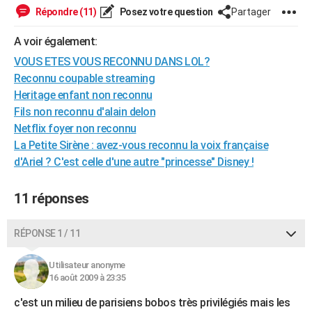
Répondre (11)
Posez votre question
Partager
City break
Voyage de noces
Climat
Destinations
Voyage nature
Forum
+
PHOTO
A voir également:
GUIDES D'ACHAT
VOUS ETES VOUS RECONNU DANS LOL?
BONS PLANS
Reconnu coupable streaming
Heritage enfant non reconnu
CARTE DE VOEUX
Fils non reconnu d'alain delon
Carte Bonne année
Carte Pâques
Carte de Noël
Carte Saint-Valentin
Carte d'anniversaire
Netflix foyer non reconnu
DICTIONNAIRE
La Petite Sirène : avez-vous reconnu la voix française
Biographies
Expressions
Dictionnaire
Citations
Proverbes
PROGRAMME TV
d'Ariel ? C'est celle d'une autre "princesse" Disney !
COPAINS D'AVANT
11 réponses
Se connecter
Collèges
Universités
Service militaire
S'inscrire
Lycées
Primaires
Entreprises
Avis de recherche
AVIS DE DÉCÈS
RÉPONSE 1 / 11
FORUM
Utilisateur anonyme
Lifestyle
Sport
Television
Cinema
Bricolage
Culture
Auto
Voyage
16 août 2009 à 23:35
c'est un milieu de parisiens bobos très privilégiés mais les