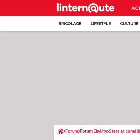
AC
BRICOLAGE
LIFESTYLE
CULTURE
Forum
Forum Ciné/tv
Stars et coméd