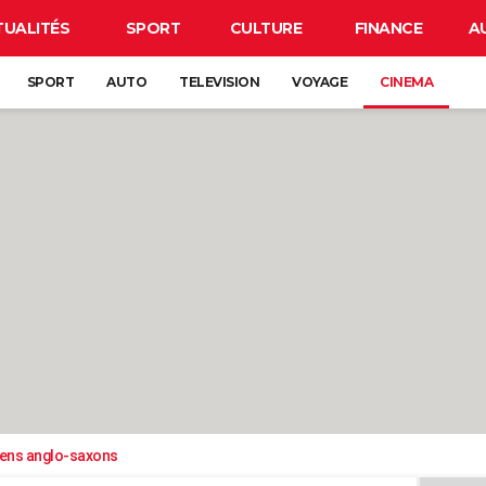
TUALITÉS
SPORT
CULTURE
FINANCE
A
SPORT
AUTO
TELEVISION
VOYAGE
CINEMA
iens anglo-saxons