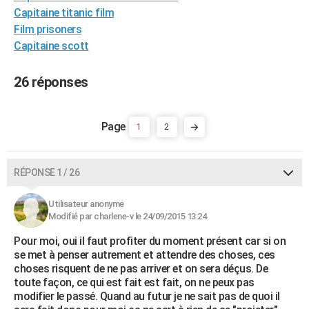
Capitaine titanic film
City break
Voyage de noces
Climat
Destinations
Voyage nature
Forum
+
PHOTO
Film prisoners
GUIDES D'ACHAT
Capitaine scott
BONS PLANS
26 réponses
CARTE DE VOEUX
Carte Bonne année
Carte Pâques
Carte de Noël
Carte Saint-Valentin
Carte d'anniversaire
1
2
DICTIONNAIRE
Biographies
Expressions
Dictionnaire
Citations
Proverbes
PROGRAMME TV
RÉPONSE 1 / 26
COPAINS D'AVANT
Utilisateur anonyme
Se connecter
Collèges
Universités
Service militaire
S'inscrire
Lycées
Primaires
Entreprises
Avis de recherche
AVIS DE DÉCÈS
Modifié par charlene-v le 24/09/2015 13:24
FORUM
Pour moi, oui il faut profiter du moment présent car si on
se met à penser autrement et attendre des choses, ces
Lifestyle
Sport
Television
Cinema
Bricolage
Culture
Auto
Voyage
choses risquent de ne pas arriver et on sera déçus. De
toute façon, ce qui est fait est fait, on ne peux pas
modifier le passé. Quand au futur je ne sait pas de quoi il