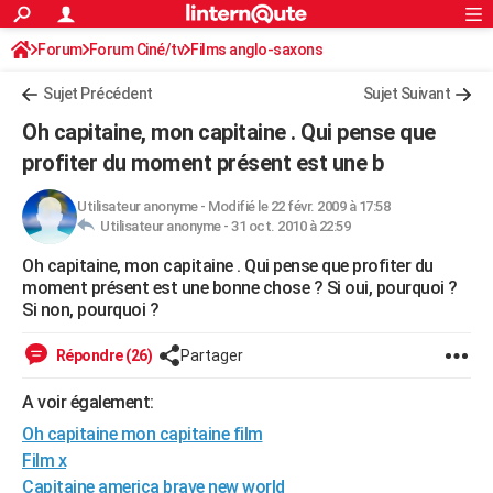
ACTUALITÉS
Forum
Forum Ciné/tv
Films anglo-saxons
Connexion
S'inscrire
Rechercher
Société
Education
Villes
Politique
Faits Divers
Monde
+
SPORT
Sujet Précédent
Sujet Suivant
Football
Cyclisme
Forum
Coupe du monde 2026
Tennis
Rugby
CULTURE
Oh capitaine, mon capitaine . Qui pense que
TNT
Cinéma
Musique
Programme TV
Streaming
Sorties cinéma
+
profiter du moment présent est une b
FINANCE
Impôts
Immobilier
Banque
Crédit
Retraite
Epargne
Risques naturels par ville
Assurance
AUTO
Utilisateur anonyme
-
Modifié le 22 févr. 2009 à 17:58
Utilisateur anonyme -
31 oct. 2010 à 22:59
Réserver un essai
Berlines
Forum auto
Essais
Citadines
SUV
+
HIGH-TECH
Oh capitaine, mon capitaine . Qui pense que profiter du
moment présent est une bonne chose ? Si oui, pourquoi ?
Meilleur smartphone
Ordinateurs
Guide high-tech
Mobiles
Internet
Jeux vidéo
+
BRICOLAGE
Si non, pourquoi ?
Aménagement intérieur
Cuisine
Jardinage
+
Forum
Extérieur
Salle de bains
Rangement
WEEK-END
Répondre (26)
Partager
Escapades
Expositions
Week-end nature
Guides de France
Patrimoine
Musées
+
LIFESTYLE
A voir également:
Bien-être
Mode
+
Art de vivre
Loisirs
Modes de vie
SANTE
Oh capitaine mon capitaine film
Film x
Guide de la santé
Médicaments
+
Alimentation
Maladies
Sommeil
VOYAGE
Capitaine america brave new world