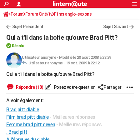
ACTUALITÉS
Forum
Forum Ciné/tv
Films anglo-saxons
Connexion
S'inscrire
Rechercher
Société
Education
Villes
Politique
Faits Divers
Monde
+
SPORT
Sujet Précédent
Sujet Suivant
Football
Cyclisme
Forum
Coupe du monde 2026
Tennis
Rugby
CULTURE
Qui a t'il dans la boite qu'ouvre Brad Pitt?
TNT
Cinéma
Musique
Programme TV
Streaming
Sorties cinéma
+
FINANCE
Résolu
Impôts
Immobilier
Banque
Crédit
Retraite
Epargne
Risques naturels par ville
Assurance
Utilisateur anonyme
-
Modifié le 20 août 2008 à 23:29
AUTO
Utilisateur anonyme -
19 oct. 2009 à 22:12
Réserver un essai
Berlines
Forum auto
Essais
Citadines
SUV
+
HIGH-TECH
Qui a t'il dans la boite qu'ouvre Brad Pitt?
Meilleur smartphone
Ordinateurs
Guide high-tech
Mobiles
Internet
Jeux vidéo
+
BRICOLAGE
Répondre (18)
Posez votre question
Partager
Aménagement intérieur
Cuisine
Jardinage
+
Forum
Extérieur
Salle de bains
Rangement
WEEK-END
A voir également:
Escapades
Expositions
Week-end nature
Guides de France
Patrimoine
Musées
+
Brad pitt diable
LIFESTYLE
Film brad pitt diable
- Meilleures réponses
Bien-être
Mode
+
Art de vivre
Loisirs
Modes de vie
SANTE
Femme brad pitt seven
- Meilleures réponses
. Brad pitt
Guide de la santé
Médicaments
+
Alimentation
Maladies
Sommeil
VOYAGE
A l'épreuve du diable