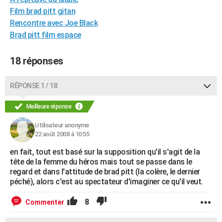
City break
Voyage de noces
Climat
Destinations
Voyage nature
Forum
+
Film brad pitt gitan
PHOTO
Rencontre avec Joe Black
GUIDES D'ACHAT
Brad pitt film espace
BONS PLANS
18 réponses
CARTE DE VOEUX
RÉPONSE 1 / 18
Carte Bonne année
Carte Pâques
Carte de Noël
Carte Saint-Valentin
Carte d'anniversaire
DICTIONNAIRE
Meilleure réponse
Biographies
Expressions
Dictionnaire
Citations
Proverbes
PROGRAMME TV
Utilisateur anonyme
COPAINS D'AVANT
22 août 2008 à 10:55
Se connecter
Collèges
Universités
Service militaire
S'inscrire
Lycées
Primaires
Entreprises
Avis de recherche
en fait, tout est basé sur la supposition qu'il s'agit de la
AVIS DE DÉCÈS
tête de la femme du héros mais tout se passe dans le
regard et dans l'attitude de brad pitt (la colère, le dernier
FORUM
péché), alors c'est au spectateur d'imaginer ce qu'il veut.
Lifestyle
Sport
Television
Cinema
Bricolage
Culture
Auto
Voyage
8
Commenter