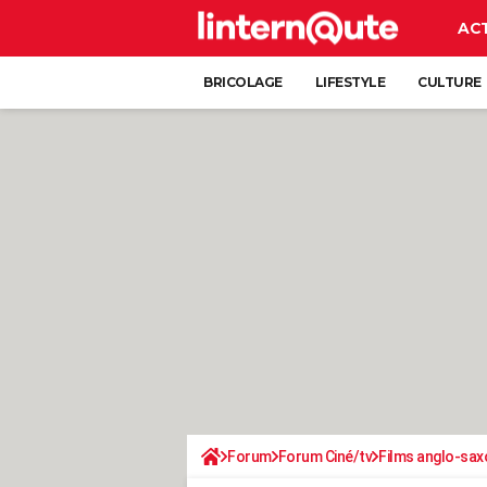
AC
BRICOLAGE
LIFESTYLE
CULTURE
Forum
Forum Ciné/tv
Films anglo-sax