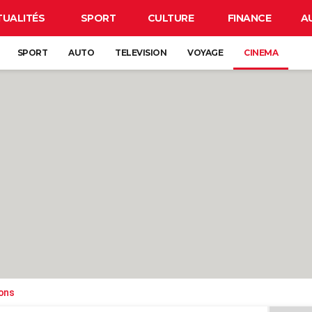
TUALITÉS
SPORT
CULTURE
FINANCE
A
SPORT
AUTO
TELEVISION
VOYAGE
CINEMA
ons