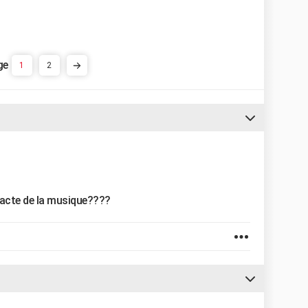
1
2
exacte de la musique????