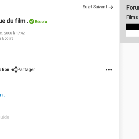
Foru
Sujet Suivant
Films
e du film .
Résolu
c. 2008 à 17:42
 à 22:37
stion
Partager
m .
Guide