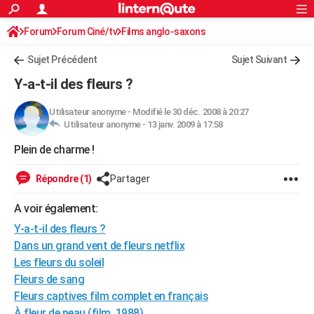
ACTUALITÉS
Forum
Forum Ciné/tv
Films anglo-saxons
Connexion
S'inscrire
Rechercher
Société
Education
Villes
Politique
Faits Divers
Monde
+
SPORT
Sujet Précédent
Sujet Suivant
Football
Cyclisme
Forum
Coupe du monde 2026
Tennis
Rugby
CULTURE
Y-a-t-il des fleurs ?
TNT
Cinéma
Musique
Programme TV
Streaming
Sorties cinéma
+
FINANCE
Utilisateur anonyme
-
Modifié le 30 déc. 2008 à 20:27
Utilisateur anonyme -
13 janv. 2009 à 17:58
Impôts
Immobilier
Banque
Crédit
Retraite
Epargne
Risques naturels par ville
Assurance
AUTO
Plein de charme !
Réserver un essai
Berlines
Forum auto
Essais
Citadines
SUV
+
HIGH-TECH
Répondre (1)
Partager
Meilleur smartphone
Ordinateurs
Guide high-tech
Mobiles
Internet
Jeux vidéo
+
BRICOLAGE
A voir également:
Aménagement intérieur
Cuisine
Jardinage
+
Forum
Extérieur
Salle de bains
Rangement
WEEK-END
Y-a-t-il des fleurs ?
Escapades
Expositions
Week-end nature
Guides de France
Patrimoine
Musées
+
Dans un grand vent de fleurs netflix
LIFESTYLE
Les fleurs du soleil
Bien-être
Mode
+
Art de vivre
Loisirs
Modes de vie
SANTE
Fleurs de sang
Fleurs captives film complet en français
Guide de la santé
Médicaments
+
Alimentation
Maladies
Sommeil
VOYAGE
À fleur de peau (film, 1988)