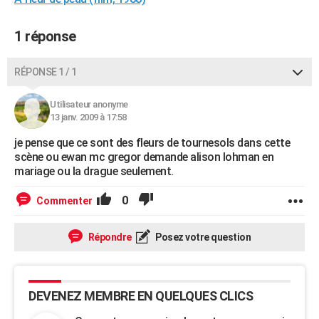
City break
Voyage de noces
Climat
Destinations
Voyage nature
Forum
+
PHOTO
1 réponse
GUIDES D'ACHAT
RÉPONSE 1 / 1
BONS PLANS
CARTE DE VOEUX
Utilisateur anonyme
13 janv. 2009 à 17:58
Carte Bonne année
Carte Pâques
Carte de Noël
Carte Saint-Valentin
Carte d'anniversaire
DICTIONNAIRE
je pense que ce sont des fleurs de tournesols dans cette
scène ou ewan mc gregor demande alison lohman en
Biographies
Expressions
Dictionnaire
Citations
Proverbes
PROGRAMME TV
mariage ou la drague seulement.
COPAINS D'AVANT
0
Commenter
Se connecter
Collèges
Universités
Service militaire
S'inscrire
Lycées
Primaires
Entreprises
Avis de recherche
AVIS DE DÉCÈS
Répondre
Posez votre question
FORUM
Lifestyle
Sport
Television
Cinema
Bricolage
Culture
Auto
Voyage
DEVENEZ MEMBRE EN QUELQUES CLICS