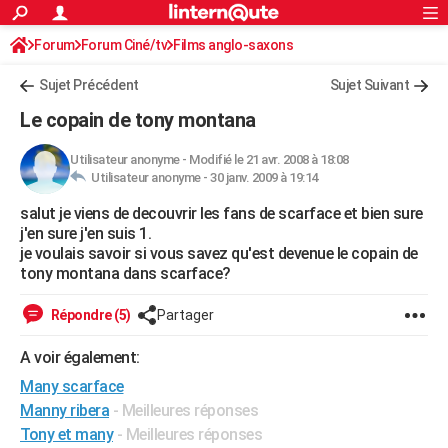
ACTUALITÉS
Forum
Forum Ciné/tv
Films anglo-saxons
Connexion
S'inscrire
Rechercher
Société
Education
Villes
Politique
Faits Divers
Monde
+
SPORT
Sujet Précédent
Sujet Suivant
Football
Cyclisme
Forum
Coupe du monde 2026
Tennis
Rugby
CULTURE
Le copain de tony montana
TNT
Cinéma
Musique
Programme TV
Streaming
Sorties cinéma
+
FINANCE
Utilisateur anonyme
-
Modifié le 21 avr. 2008 à 18:08
Utilisateur anonyme -
30 janv. 2009 à 19:14
Impôts
Immobilier
Banque
Crédit
Retraite
Epargne
Risques naturels par ville
Assurance
AUTO
salut je viens de decouvrir les fans de scarface et bien sure
Réserver un essai
Berlines
Forum auto
Essais
Citadines
SUV
+
HIGH-TECH
j'en sure j'en suis 1.
je voulais savoir si vous savez qu'est devenue le copain de
Meilleur smartphone
Ordinateurs
Guide high-tech
Mobiles
Internet
Jeux vidéo
+
BRICOLAGE
tony montana dans scarface?
Aménagement intérieur
Cuisine
Jardinage
+
Forum
Extérieur
Salle de bains
Rangement
WEEK-END
Répondre (5)
Partager
Escapades
Expositions
Week-end nature
Guides de France
Patrimoine
Musées
+
LIFESTYLE
A voir également:
Many scarface
Bien-être
Mode
+
Art de vivre
Loisirs
Modes de vie
SANTE
Manny ribera
- Meilleures réponses
Guide de la santé
Médicaments
+
Alimentation
Maladies
Sommeil
VOYAGE
Tony et many
- Meilleures réponses