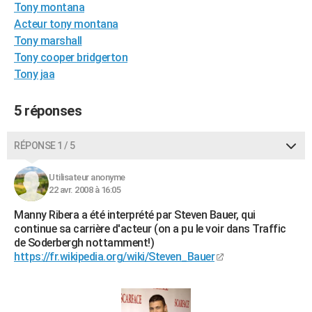
Tony montana
City break
Voyage de noces
Climat
Destinations
Voyage nature
Forum
+
PHOTO
Acteur tony montana
Tony marshall
GUIDES D'ACHAT
Tony cooper bridgerton
BONS PLANS
Tony jaa
CARTE DE VOEUX
5 réponses
Carte Bonne année
Carte Pâques
Carte de Noël
Carte Saint-Valentin
Carte d'anniversaire
DICTIONNAIRE
RÉPONSE 1 / 5
Biographies
Expressions
Dictionnaire
Citations
Proverbes
PROGRAMME TV
Utilisateur anonyme
COPAINS D'AVANT
22 avr. 2008 à 16:05
Se connecter
Collèges
Universités
Service militaire
S'inscrire
Lycées
Primaires
Entreprises
Avis de recherche
Manny Ribera a été interprété par Steven Bauer, qui
AVIS DE DÉCÈS
continue sa carrière d'acteur (on a pu le voir dans Traffic
de Soderbergh nottamment!)
FORUM
https://fr.wikipedia.org/wiki/Steven_Bauer
Lifestyle
Sport
Television
Cinema
Bricolage
Culture
Auto
Voyage