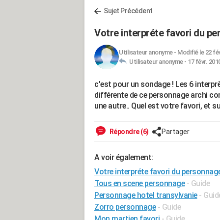
Sujet Précédent
Votre interpréte favori du p
Utilisateur anonyme
-
Modifié le 22 fé
Utilisateur anonyme -
17 févr. 201
c'est pour un sondage ! Les 6 interp
différente de ce personnage archi c
une autre.. Quel est votre favori, et s
Répondre (6)
Partager
A voir également:
Votre interpréte favori du personnag
Tous en scene personnage
- Guide
Personnage hotel transylvanie
- Guid
Zorro personnage
- Guide
Mon martien favori
- Guide