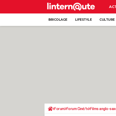
AC
BRICOLAGE
LIFESTYLE
CULTURE
Forum
Forum Ciné/tv
Films anglo-sax