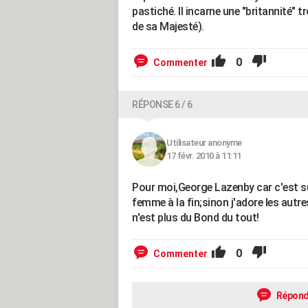
pastiché. Il incarne une "britannité"
de sa Majesté).
0
Commenter
RÉPONSE 6 / 6
Utilisateur anonyme
17 févr. 2010 à 11:11
Pour moi,George Lazenby car c'est su
femme à la fin;sinon j'adore les autr
n'est plus du Bond du tout!
0
Commenter
Répond