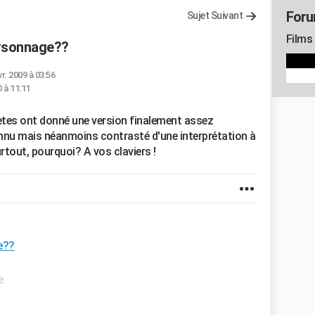
Foru
Sujet Suivant
Films
ersonnage??
vr. 2009 à 03:56
0 à 11:11
rètes ont donné une version finalement assez
onnu mais néanmoins contrasté d'une interprétation à
urtout, pourquoi? A vos claviers !
e??
e