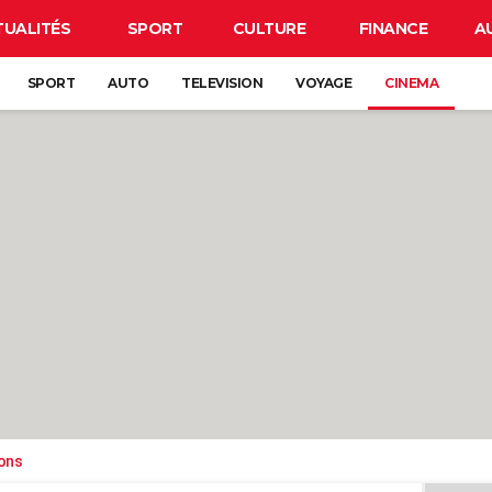
TUALITÉS
SPORT
CULTURE
FINANCE
A
SPORT
AUTO
TELEVISION
VOYAGE
CINEMA
ons