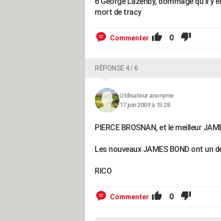
6 George Lazenby, dommage qu'il y'en a
mort de tracy
0
Commenter
RÉPONSE 4 / 6
Utilisateur anonyme
17 juin 2009 à 15:28
PIERCE BROSNAN, et le meilleur JA
Les nouveaux JAMES BOND ont un défaut,
RICO
0
Commenter