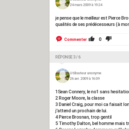
24 mars 2009 à 19:24
je pense que le meilleur est Pierce Br
qualités de ses prédécesseurs (à mon
0
Commenter
RÉPONSE 3 / 6
Utilisateur anonyme
26 avr. 2009 à 16:09
1Sean Connery, le no1 sans hesitatio
2 Roger Moore, la classe
3 Daniel Craig, pour moi ca faisait l
j'attend un prochain de lui.
4 Pierce Brosnan, trop gentil
5 Timothy Dalton, bel homme mais tr