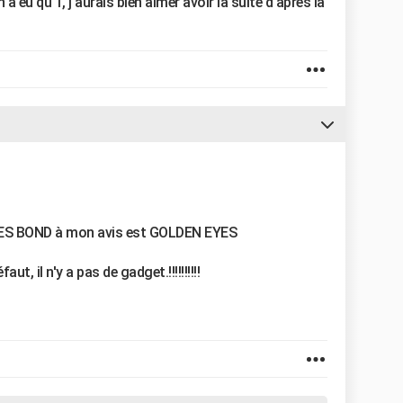
 eu qu'1, j'aurais bien aimer avoir la suite d'apres la
MES BOND à mon avis est GOLDEN EYES
 il n'y a pas de gadget.!!!!!!!!!!