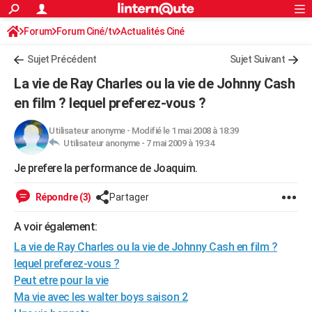
ACTUALITÉS
Forum
Forum Ciné/tv
Actualités Ciné
Connexion
S'inscrire
Rechercher
Société
Education
Villes
Politique
Faits Divers
Monde
+
SPORT
Sujet Précédent
Sujet Suivant
Football
Cyclisme
Forum
Coupe du monde 2026
Tennis
Rugby
CULTURE
La vie de Ray Charles ou la vie de Johnny Cash
TNT
Cinéma
Musique
Programme TV
Streaming
Sorties cinéma
+
en film ? lequel preferez-vous ?
FINANCE
Impôts
Immobilier
Banque
Crédit
Retraite
Epargne
Risques naturels par ville
Assurance
AUTO
Utilisateur anonyme
-
Modifié le 1 mai 2008 à 18:39
Utilisateur anonyme -
7 mai 2009 à 19:34
Réserver un essai
Berlines
Forum auto
Essais
Citadines
SUV
+
HIGH-TECH
Je prefere la performance de Joaquim.
Meilleur smartphone
Ordinateurs
Guide high-tech
Mobiles
Internet
Jeux vidéo
+
BRICOLAGE
Répondre (3)
Partager
Aménagement intérieur
Cuisine
Jardinage
+
Forum
Extérieur
Salle de bains
Rangement
WEEK-END
A voir également:
Escapades
Expositions
Week-end nature
Guides de France
Patrimoine
Musées
+
LIFESTYLE
La vie de Ray Charles ou la vie de Johnny Cash en film ?
lequel preferez-vous ?
Bien-être
Mode
+
Art de vivre
Loisirs
Modes de vie
SANTE
Peut etre pour la vie
Ma vie avec les walter boys saison 2
Guide de la santé
Médicaments
+
Alimentation
Maladies
Sommeil
VOYAGE