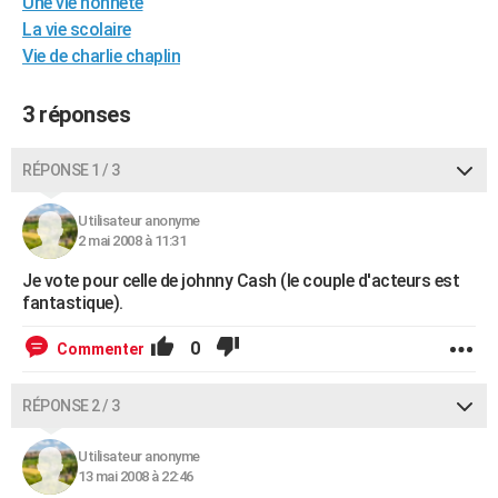
Une vie honnete
City break
Voyage de noces
Climat
Destinations
Voyage nature
Forum
+
PHOTO
La vie scolaire
Vie de charlie chaplin
GUIDES D'ACHAT
3 réponses
BONS PLANS
CARTE DE VOEUX
RÉPONSE 1 / 3
Carte Bonne année
Carte Pâques
Carte de Noël
Carte Saint-Valentin
Carte d'anniversaire
DICTIONNAIRE
Utilisateur anonyme
2 mai 2008 à 11:31
Biographies
Expressions
Dictionnaire
Citations
Proverbes
PROGRAMME TV
Je vote pour celle de johnny Cash (le couple d'acteurs est
COPAINS D'AVANT
fantastique).
Se connecter
Collèges
Universités
Service militaire
S'inscrire
Lycées
Primaires
Entreprises
Avis de recherche
AVIS DE DÉCÈS
0
Commenter
FORUM
RÉPONSE 2 / 3
Lifestyle
Sport
Television
Cinema
Bricolage
Culture
Auto
Voyage
Utilisateur anonyme
13 mai 2008 à 22:46