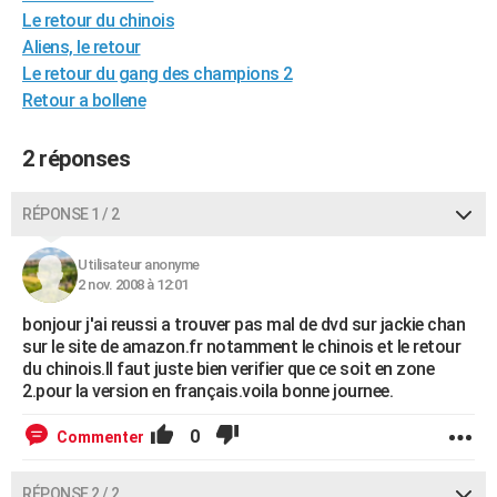
Le retour du chinois
City break
Voyage de noces
Climat
Destinations
Voyage nature
Forum
+
PHOTO
Aliens, le retour
GUIDES D'ACHAT
Le retour du gang des champions 2
Retour a bollene
BONS PLANS
2 réponses
CARTE DE VOEUX
Carte Bonne année
Carte Pâques
Carte de Noël
Carte Saint-Valentin
Carte d'anniversaire
DICTIONNAIRE
RÉPONSE 1 / 2
Biographies
Expressions
Dictionnaire
Citations
Proverbes
PROGRAMME TV
Utilisateur anonyme
2 nov. 2008 à 12:01
COPAINS D'AVANT
bonjour j'ai reussi a trouver pas mal de dvd sur jackie chan
Se connecter
Collèges
Universités
Service militaire
S'inscrire
Lycées
Primaires
Entreprises
Avis de recherche
AVIS DE DÉCÈS
sur le site de amazon.fr notamment le chinois et le retour
du chinois.Il faut juste bien verifier que ce soit en zone
FORUM
2.pour la version en français.voila bonne journee.
Lifestyle
Sport
Television
Cinema
Bricolage
Culture
Auto
Voyage
0
Commenter
RÉPONSE 2 / 2