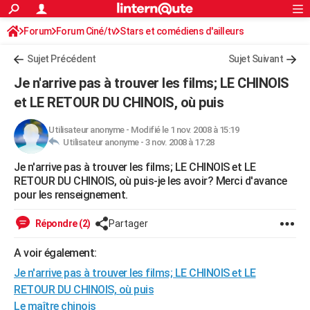
ACTUALITÉS
Forum
Forum Ciné/tv
Stars et comédiens d'ailleurs
Connexion
S'inscrire
Rechercher
Société
Education
Villes
Politique
Faits Divers
Monde
+
SPORT
Sujet Précédent
Sujet Suivant
Football
Cyclisme
Forum
Coupe du monde 2026
Tennis
Rugby
CULTURE
Je n'arrive pas à trouver les films; LE CHINOIS
TNT
Cinéma
Musique
Programme TV
Streaming
Sorties cinéma
+
et LE RETOUR DU CHINOIS, où puis
FINANCE
Impôts
Immobilier
Banque
Crédit
Retraite
Epargne
Risques naturels par ville
Assurance
AUTO
Utilisateur anonyme
-
Modifié le 1 nov. 2008 à 15:19
Utilisateur anonyme -
3 nov. 2008 à 17:28
Réserver un essai
Berlines
Forum auto
Essais
Citadines
SUV
+
HIGH-TECH
Je n'arrive pas à trouver les films; LE CHINOIS et LE
RETOUR DU CHINOIS, où puis-je les avoir? Merci d'avance
Meilleur smartphone
Ordinateurs
Guide high-tech
Mobiles
Internet
Jeux vidéo
+
BRICOLAGE
pour les renseignement.
Aménagement intérieur
Cuisine
Jardinage
+
Forum
Extérieur
Salle de bains
Rangement
WEEK-END
Répondre (2)
Partager
Escapades
Expositions
Week-end nature
Guides de France
Patrimoine
Musées
+
LIFESTYLE
A voir également:
Bien-être
Mode
+
Art de vivre
Loisirs
Modes de vie
SANTE
Je n'arrive pas à trouver les films; LE CHINOIS et LE
RETOUR DU CHINOIS, où puis
Guide de la santé
Médicaments
+
Alimentation
Maladies
Sommeil
VOYAGE
Le maître chinois