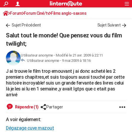
ACTUALITÉS
Forum
Forum Ciné/tv
Films anglo-saxons
Connexion
S'inscrire
Rechercher
Société
Education
Villes
Politique
Faits Divers
Monde
+
SPORT
Sujet Précédent
Sujet Suivant
Football
Cyclisme
Forum
Coupe du monde 2026
Tennis
Rugby
CULTURE
Salut tout le monde! Que pensez vous du film
TNT
Cinéma
Musique
Programme TV
Streaming
Sorties cinéma
+
twilight;
FINANCE
Impôts
Immobilier
Banque
Crédit
Retraite
Epargne
Risques naturels par ville
Assurance
AUTO
Utilisateur anonyme
-
Modifié le 21 avr. 2009 à 22:11
Utilisateur anonyme -
9 mai 2009 à 18:16
Réserver un essai
Berlines
Forum auto
Essais
Citadines
SUV
+
HIGH-TECH
J ai trouve le film trop emouvant j ai donc acheté les 2
premiers chapitres,et suis toujours aussi touché par cette
Meilleur smartphone
Ordinateurs
Guide high-tech
Mobiles
Internet
Jeux vidéo
+
BRICOLAGE
histoire incroyable! suis un grande fervante des livres celui
là je les ai lu en 1 semaine ,y avait lgtps que c etait pas
Aménagement intérieur
Cuisine
Jardinage
+
Forum
Extérieur
Salle de bains
Rangement
WEEK-END
arrivé
Escapades
Expositions
Week-end nature
Guides de France
Patrimoine
Musées
+
LIFESTYLE
Répondre (1)
Partager
Bien-être
Mode
+
Art de vivre
Loisirs
Modes de vie
SANTE
A voir également:
Guide de la santé
Médicaments
+
Alimentation
Maladies
Sommeil
VOYAGE
Dégazage cuve mazout