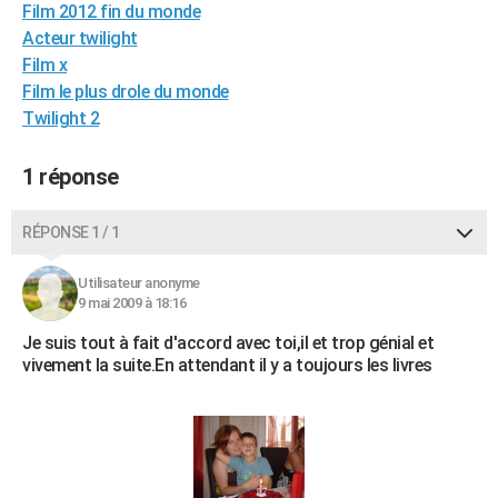
Film 2012 fin du monde
City break
Voyage de noces
Climat
Destinations
Voyage nature
Forum
+
PHOTO
Acteur twilight
Film x
GUIDES D'ACHAT
Film le plus drole du monde
BONS PLANS
Twilight 2
CARTE DE VOEUX
1 réponse
Carte Bonne année
Carte Pâques
Carte de Noël
Carte Saint-Valentin
Carte d'anniversaire
DICTIONNAIRE
RÉPONSE 1 / 1
Biographies
Expressions
Dictionnaire
Citations
Proverbes
PROGRAMME TV
Utilisateur anonyme
COPAINS D'AVANT
9 mai 2009 à 18:16
Se connecter
Collèges
Universités
Service militaire
S'inscrire
Lycées
Primaires
Entreprises
Avis de recherche
Je suis tout à fait d'accord avec toi,il et trop génial et
AVIS DE DÉCÈS
vivement la suite.En attendant il y a toujours les livres
FORUM
Lifestyle
Sport
Television
Cinema
Bricolage
Culture
Auto
Voyage