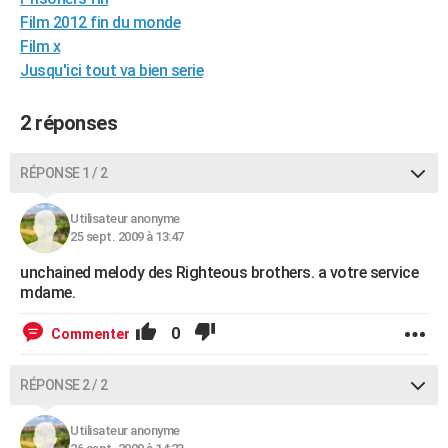
City break
Voyage de noces
Climat
Destinations
Voyage nature
Forum
+
Film 2012 fin du monde
PHOTO
Film x
GUIDES D'ACHAT
Jusqu'ici tout va bien serie
BONS PLANS
2 réponses
CARTE DE VOEUX
RÉPONSE 1 / 2
Carte Bonne année
Carte Pâques
Carte de Noël
Carte Saint-Valentin
Carte d'anniversaire
DICTIONNAIRE
Utilisateur anonyme
Biographies
Expressions
Dictionnaire
Citations
Proverbes
PROGRAMME TV
25 sept. 2009 à 13:47
COPAINS D'AVANT
unchained melody des Righteous brothers. a votre service
mdame.
Se connecter
Collèges
Universités
Service militaire
S'inscrire
Lycées
Primaires
Entreprises
Avis de recherche
AVIS DE DÉCÈS
0
Commenter
FORUM
Lifestyle
Sport
Television
Cinema
Bricolage
Culture
Auto
Voyage
RÉPONSE 2 / 2
Utilisateur anonyme