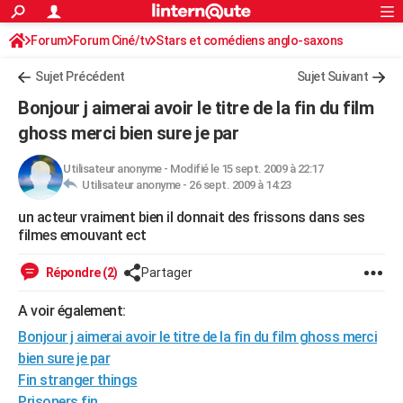
ACTUALITÉS
Forum
Forum Ciné/tv
Stars et comédiens anglo-saxons
Connexion
S'inscrire
Rechercher
Société
Education
Villes
Politique
Faits Divers
Monde
+
SPORT
Sujet Précédent
Sujet Suivant
Football
Cyclisme
Forum
Coupe du monde 2026
Tennis
Rugby
CULTURE
Bonjour j aimerai avoir le titre de la fin du film
TNT
Cinéma
Musique
Programme TV
Streaming
Sorties cinéma
+
ghoss merci bien sure je par
FINANCE
Impôts
Immobilier
Banque
Crédit
Retraite
Epargne
Risques naturels par ville
Assurance
AUTO
Utilisateur anonyme
-
Modifié le 15 sept. 2009 à 22:17
Utilisateur anonyme -
26 sept. 2009 à 14:23
Réserver un essai
Berlines
Forum auto
Essais
Citadines
SUV
+
HIGH-TECH
un acteur vraiment bien il donnait des frissons dans ses
filmes emouvant ect
Meilleur smartphone
Ordinateurs
Guide high-tech
Mobiles
Internet
Jeux vidéo
+
BRICOLAGE
Répondre (2)
Partager
Aménagement intérieur
Cuisine
Jardinage
+
Forum
Extérieur
Salle de bains
Rangement
WEEK-END
A voir également:
Escapades
Expositions
Week-end nature
Guides de France
Patrimoine
Musées
+
LIFESTYLE
Bonjour j aimerai avoir le titre de la fin du film ghoss merci
Bien-être
Mode
+
Art de vivre
Loisirs
Modes de vie
SANTE
bien sure je par
Fin stranger things
Guide de la santé
Médicaments
+
Alimentation
Maladies
Sommeil
VOYAGE
Prisoners fin