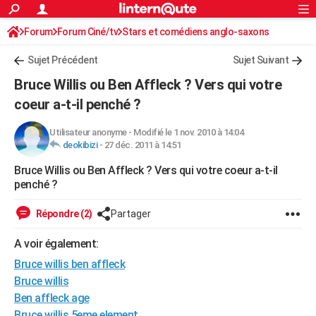
ACTUALITÉS
Forum
Forum Ciné/tv
Stars et comédiens anglo-saxons
Connexion
S'inscrire
Rechercher
Société
Education
Villes
Politique
Faits Divers
Monde
+
SPORT
Sujet Précédent
Sujet Suivant
Football
Cyclisme
Forum
Coupe du monde 2026
Tennis
Rugby
CULTURE
Bruce Willis ou Ben Affleck ? Vers qui votre
TNT
Cinéma
Musique
Programme TV
Streaming
Sorties cinéma
+
coeur a-t-il penché ?
FINANCE
Impôts
Immobilier
Banque
Crédit
Retraite
Epargne
Risques naturels par ville
Assurance
AUTO
Utilisateur anonyme
-
Modifié le 1 nov. 2010 à 14:04
deokibizi
-
27 déc. 2011 à 14:51
Réserver un essai
Berlines
Forum auto
Essais
Citadines
SUV
+
HIGH-TECH
Bruce Willis ou Ben Affleck ? Vers qui votre coeur a-t-il
penché ?
Meilleur smartphone
Ordinateurs
Guide high-tech
Mobiles
Internet
Jeux vidéo
+
BRICOLAGE
Répondre (2)
Partager
Aménagement intérieur
Cuisine
Jardinage
+
Forum
Extérieur
Salle de bains
Rangement
WEEK-END
A voir également:
Escapades
Expositions
Week-end nature
Guides de France
Patrimoine
Musées
+
LIFESTYLE
Bruce willis ben affleck
Bien-être
Mode
+
Art de vivre
Loisirs
Modes de vie
SANTE
Bruce willis
Ben affleck age
Guide de la santé
Médicaments
+
Alimentation
Maladies
Sommeil
VOYAGE
Bruce willis 5eme element