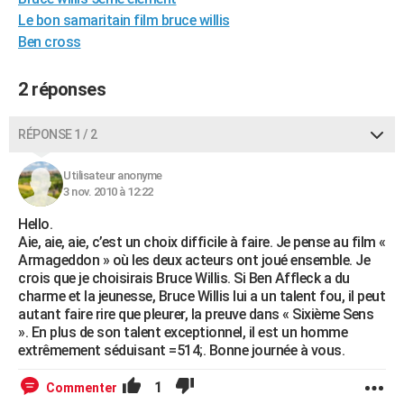
City break
Voyage de noces
Climat
Destinations
Voyage nature
Forum
+
Le bon samaritain film bruce willis
PHOTO
Ben cross
GUIDES D'ACHAT
2 réponses
BONS PLANS
CARTE DE VOEUX
RÉPONSE 1 / 2
Carte Bonne année
Carte Pâques
Carte de Noël
Carte Saint-Valentin
Carte d'anniversaire
DICTIONNAIRE
Utilisateur anonyme
3 nov. 2010 à 12:22
Biographies
Expressions
Dictionnaire
Citations
Proverbes
PROGRAMME TV
Hello.
COPAINS D'AVANT
Aie, aie, aie, c’est un choix difficile à faire. Je pense au film «
Armageddon » où les deux acteurs ont joué ensemble. Je
Se connecter
Collèges
Universités
Service militaire
S'inscrire
Lycées
Primaires
Entreprises
Avis de recherche
crois que je choisirais Bruce Willis. Si Ben Affleck a du
AVIS DE DÉCÈS
charme et la jeunesse, Bruce Willis lui a un talent fou, il peut
autant faire rire que pleurer, la preuve dans « Sixième Sens
FORUM
». En plus de son talent exceptionnel, il est un homme
Lifestyle
Sport
Television
Cinema
Bricolage
Culture
Auto
Voyage
extrêmement séduisant =514;. Bonne journée à vous.
1
Commenter