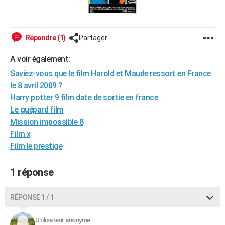
City break
Voyage de noces
Climat
Destinations
Voyage nature
Forum
+
PHOTO
GUIDES D'ACHAT
Répondre (1)
Partager
BONS PLANS
A voir également:
Saviez-vous que le film Harold et Maude ressort en France
CARTE DE VOEUX
le 8 avril 2009 ?
Carte Bonne année
Carte Pâques
Carte de Noël
Carte Saint-Valentin
Carte d'anniversaire
DICTIONNAIRE
Harry potter 9 film date de sortie en france
Le guépard film
Biographies
Expressions
Dictionnaire
Citations
Proverbes
PROGRAMME TV
Mission impossible 8
Film x
COPAINS D'AVANT
Film le prestige
Se connecter
Collèges
Universités
Service militaire
S'inscrire
Lycées
Primaires
Entreprises
Avis de recherche
AVIS DE DÉCÈS
1 réponse
FORUM
Lifestyle
Sport
Television
Cinema
Bricolage
Culture
Auto
Voyage
RÉPONSE 1 / 1
Utilisateur anonyme