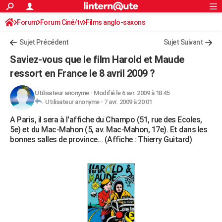
ACTUALITÉS
Forum
Forum Ciné/tv
Films anglo-saxons
Connexion
S'inscrire
Rechercher
Société
Education
Villes
Politique
Faits Divers
Monde
+
SPORT
Sujet Précédent
Sujet Suivant
Football
Cyclisme
Forum
Coupe du monde 2026
Tennis
Rugby
CULTURE
Saviez-vous que le film Harold et Maude
TNT
Cinéma
Musique
Programme TV
Streaming
Sorties cinéma
+
ressort en France le 8 avril 2009 ?
FINANCE
Impôts
Immobilier
Banque
Crédit
Retraite
Epargne
Risques naturels par ville
Assurance
AUTO
Utilisateur anonyme
-
Modifié le 6 avr. 2009 à 18:45
Utilisateur anonyme -
7 avr. 2009 à 20:01
Réserver un essai
Berlines
Forum auto
Essais
Citadines
SUV
+
HIGH-TECH
A Paris, il sera à l'affiche du Champo (51, rue des Ecoles,
5e) et du Mac-Mahon (5, av. Mac-Mahon, 17e). Et dans les
Meilleur smartphone
Ordinateurs
Guide high-tech
Mobiles
Internet
Jeux vidéo
+
BRICOLAGE
bonnes salles de province... (Affiche : Thierry Guitard)
Aménagement intérieur
Cuisine
Jardinage
+
Forum
Extérieur
Salle de bains
Rangement
WEEK-END
Escapades
Expositions
Week-end nature
Guides de France
Patrimoine
Musées
+
LIFESTYLE
Bien-être
Mode
+
Art de vivre
Loisirs
Modes de vie
SANTE
Guide de la santé
Médicaments
+
Alimentation
Maladies
Sommeil
VOYAGE