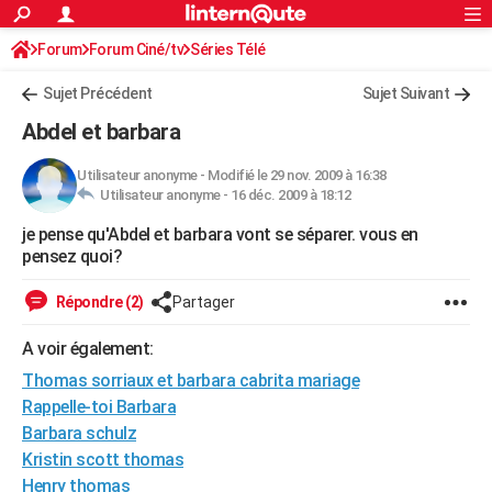
ACTUALITÉS
Forum
Forum Ciné/tv
Séries Télé
Connexion
S'inscrire
Rechercher
Société
Education
Villes
Politique
Faits Divers
Monde
+
SPORT
Sujet Précédent
Sujet Suivant
Football
Cyclisme
Forum
Coupe du monde 2026
Tennis
Rugby
CULTURE
Abdel et barbara
TNT
Cinéma
Musique
Programme TV
Streaming
Sorties cinéma
+
FINANCE
Utilisateur anonyme
-
Modifié le 29 nov. 2009 à 16:38
Utilisateur anonyme -
16 déc. 2009 à 18:12
Impôts
Immobilier
Banque
Crédit
Retraite
Epargne
Risques naturels par ville
Assurance
AUTO
je pense qu'Abdel et barbara vont se séparer. vous en
Réserver un essai
Berlines
Forum auto
Essais
Citadines
SUV
+
HIGH-TECH
pensez quoi?
Meilleur smartphone
Ordinateurs
Guide high-tech
Mobiles
Internet
Jeux vidéo
+
BRICOLAGE
Répondre (2)
Partager
Aménagement intérieur
Cuisine
Jardinage
+
Forum
Extérieur
Salle de bains
Rangement
WEEK-END
A voir également:
Escapades
Expositions
Week-end nature
Guides de France
Patrimoine
Musées
+
Thomas sorriaux et barbara cabrita mariage
LIFESTYLE
Rappelle-toi Barbara
Bien-être
Mode
+
Art de vivre
Loisirs
Modes de vie
SANTE
Barbara schulz
Kristin scott thomas
Guide de la santé
Médicaments
+
Alimentation
Maladies
Sommeil
VOYAGE
Henry thomas