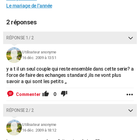
Le mariage de l'année
City break
Voyage de noces
Climat
Destinations
Voyage nature
Forum
+
PHOTO
GUIDES D'ACHAT
2 réponses
BONS PLANS
RÉPONSE 1 / 2
CARTE DE VOEUX
Utilisateur anonyme
Carte Bonne année
Carte Pâques
Carte de Noël
Carte Saint-Valentin
Carte d'anniversaire
16 déc. 2009 à 13:51
DICTIONNAIRE
y a t il un seul couple qui reste ensemble dans cette serie? a
Biographies
Expressions
Dictionnaire
Citations
Proverbes
PROGRAMME TV
force de faire des echanges standard ,ils ne vont plus
savoir a qui sont les petits ,,
COPAINS D'AVANT
0
Commenter
Se connecter
Collèges
Universités
Service militaire
S'inscrire
Lycées
Primaires
Entreprises
Avis de recherche
AVIS DE DÉCÈS
FORUM
RÉPONSE 2 / 2
Lifestyle
Sport
Television
Cinema
Bricolage
Culture
Auto
Voyage
Utilisateur anonyme
16 déc. 2009 à 18:12