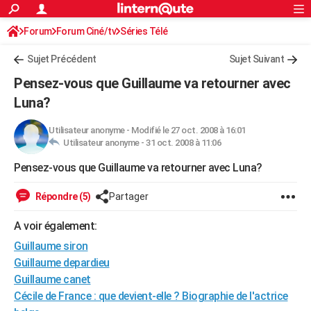
ACTUALITÉS
Forum
Forum Ciné/tv
Séries Télé
Connexion
S'inscrire
Rechercher
Société
Education
Villes
Politique
Faits Divers
Monde
+
SPORT
Sujet Précédent
Sujet Suivant
Football
Cyclisme
Forum
Coupe du monde 2026
Tennis
Rugby
CULTURE
Pensez-vous que Guillaume va retourner avec
TNT
Cinéma
Musique
Programme TV
Streaming
Sorties cinéma
+
Luna?
FINANCE
Impôts
Immobilier
Banque
Crédit
Retraite
Epargne
Risques naturels par ville
Assurance
AUTO
Utilisateur anonyme
-
Modifié le 27 oct. 2008 à 16:01
Utilisateur anonyme -
31 oct. 2008 à 11:06
Réserver un essai
Berlines
Forum auto
Essais
Citadines
SUV
+
HIGH-TECH
Pensez-vous que Guillaume va retourner avec Luna?
Meilleur smartphone
Ordinateurs
Guide high-tech
Mobiles
Internet
Jeux vidéo
+
BRICOLAGE
Répondre (5)
Partager
Aménagement intérieur
Cuisine
Jardinage
+
Forum
Extérieur
Salle de bains
Rangement
WEEK-END
A voir également:
Escapades
Expositions
Week-end nature
Guides de France
Patrimoine
Musées
+
LIFESTYLE
Guillaume siron
Guillaume depardieu
Bien-être
Mode
+
Art de vivre
Loisirs
Modes de vie
SANTE
Guillaume canet
Cécile de France : que devient-elle ? Biographie de l'actrice
Guide de la santé
Médicaments
+
Alimentation
Maladies
Sommeil
VOYAGE