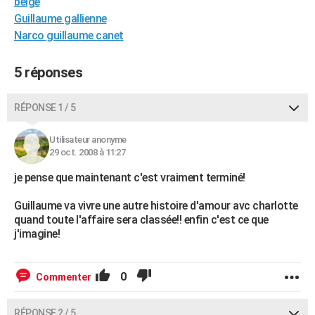
belge
City break
Voyage de noces
Climat
Destinations
Voyage nature
Forum
+
PHOTO
Guillaume gallienne
Narco guillaume canet
GUIDES D'ACHAT
5 réponses
BONS PLANS
CARTE DE VOEUX
RÉPONSE 1 / 5
Carte Bonne année
Carte Pâques
Carte de Noël
Carte Saint-Valentin
Carte d'anniversaire
DICTIONNAIRE
Utilisateur anonyme
29 oct. 2008 à 11:27
Biographies
Expressions
Dictionnaire
Citations
Proverbes
PROGRAMME TV
je pense que maintenant c'est vraiment terminé!
COPAINS D'AVANT
Guillaume va vivre une autre histoire d'amour avc charlotte
Se connecter
Collèges
Universités
Service militaire
S'inscrire
Lycées
Primaires
Entreprises
Avis de recherche
AVIS DE DÉCÈS
quand toute l'affaire sera classée!! enfin c'est ce que
j'imagine!
FORUM
Lifestyle
Sport
Television
Cinema
Bricolage
Culture
Auto
Voyage
0
Commenter
RÉPONSE 2 / 5