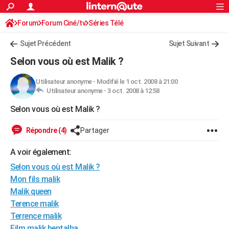
ACTUALITÉS
Forum
Forum Ciné/tv
Séries Télé
Connexion
S'inscrire
Rechercher
Société
Education
Villes
Politique
Faits Divers
Monde
+
SPORT
Sujet Précédent
Sujet Suivant
Football
Cyclisme
Forum
Coupe du monde 2026
Tennis
Rugby
CULTURE
Selon vous où est Malik ?
TNT
Cinéma
Musique
Programme TV
Streaming
Sorties cinéma
+
FINANCE
Utilisateur anonyme
-
Modifié le 1 oct. 2008 à 21:00
Utilisateur anonyme -
3 oct. 2008 à 12:58
Impôts
Immobilier
Banque
Crédit
Retraite
Epargne
Risques naturels par ville
Assurance
AUTO
Selon vous où est Malik ?
Réserver un essai
Berlines
Forum auto
Essais
Citadines
SUV
+
HIGH-TECH
Répondre (4)
Partager
Meilleur smartphone
Ordinateurs
Guide high-tech
Mobiles
Internet
Jeux vidéo
+
BRICOLAGE
A voir également:
Aménagement intérieur
Cuisine
Jardinage
+
Forum
Extérieur
Salle de bains
Rangement
WEEK-END
Selon vous où est Malik ?
Escapades
Expositions
Week-end nature
Guides de France
Patrimoine
Musées
+
Mon fils malik
LIFESTYLE
Malik queen
Bien-être
Mode
+
Art de vivre
Loisirs
Modes de vie
SANTE
Terence malik
Terrence malik
Guide de la santé
Médicaments
+
Alimentation
Maladies
Sommeil
VOYAGE
Film malik bentalha