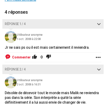
City break
Voyage de noces
Climat
Destinations
Voyage nature
Forum
+
PHOTO
4 réponses
GUIDES D'ACHAT
RÉPONSE 1 / 4
BONS PLANS
CARTE DE VOEUX
Utilisateur anonyme
1 oct. 2008 à 22:08
Carte Bonne année
Carte Pâques
Carte de Noël
Carte Saint-Valentin
Carte d'anniversaire
DICTIONNAIRE
Jr ne sais ps ou il est mais certainement il reviendra.
Biographies
Expressions
Dictionnaire
Citations
Proverbes
PROGRAMME TV
0
Commenter
COPAINS D'AVANT
RÉPONSE 2 / 4
Se connecter
Collèges
Universités
Service militaire
S'inscrire
Lycées
Primaires
Entreprises
Avis de recherche
AVIS DE DÉCÈS
Utilisateur anonyme
FORUM
2 oct. 2008 à 16:31
Lifestyle
Sport
Television
Cinema
Bricolage
Culture
Auto
Voyage
Désolée de décevoir tout le monde mais Malik ne reviendra
pas dans la série. Son interprète a quité la série
définitivement il a lui aussi envie de changer de vie.