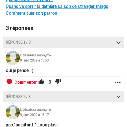
City break
Voyage de noces
Climat
Destinations
Voyage nature
Forum
+
Quand va sortir la dernière saison de stranger things
PHOTO
Comment tuer son patron
GUIDES D'ACHAT
3 réponses
BONS PLANS
CARTE DE VOEUX
RÉPONSE 1 / 3
Carte Bonne année
Carte Pâques
Carte de Noël
Carte Saint-Valentin
Carte d'anniversaire
DICTIONNAIRE
Utilisateur anonyme
9 janv. 2009 à 15:53
Biographies
Expressions
Dictionnaire
Citations
Proverbes
PROGRAMME TV
oui je pense =)
COPAINS D'AVANT
0
Commenter
Se connecter
Collèges
Universités
Service militaire
S'inscrire
Lycées
Primaires
Entreprises
Avis de recherche
AVIS DE DÉCÈS
RÉPONSE 2 / 3
FORUM
Lifestyle
Sport
Television
Cinema
Bricolage
Culture
Auto
Voyage
Utilisateur anonyme
9 janv. 2009 à 16:17
pas "palpitant " ...non plus !