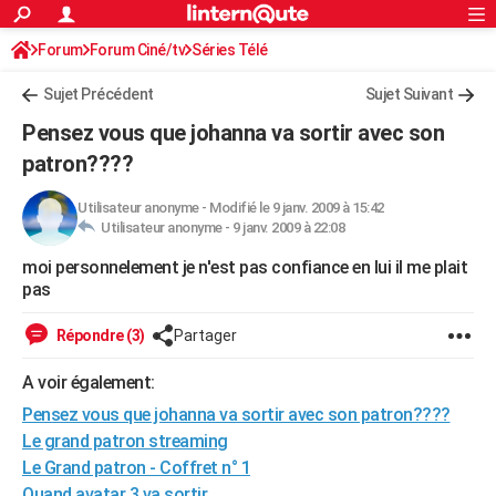
ACTUALITÉS
Forum
Forum Ciné/tv
Séries Télé
Connexion
S'inscrire
Rechercher
Société
Education
Villes
Politique
Faits Divers
Monde
+
SPORT
Sujet Précédent
Sujet Suivant
Football
Cyclisme
Forum
Coupe du monde 2026
Tennis
Rugby
CULTURE
Pensez vous que johanna va sortir avec son
TNT
Cinéma
Musique
Programme TV
Streaming
Sorties cinéma
+
patron????
FINANCE
Impôts
Immobilier
Banque
Crédit
Retraite
Epargne
Risques naturels par ville
Assurance
AUTO
Utilisateur anonyme
-
Modifié le 9 janv. 2009 à 15:42
Utilisateur anonyme -
9 janv. 2009 à 22:08
Réserver un essai
Berlines
Forum auto
Essais
Citadines
SUV
+
HIGH-TECH
moi personnelement je n'est pas confiance en lui il me plait
pas
Meilleur smartphone
Ordinateurs
Guide high-tech
Mobiles
Internet
Jeux vidéo
+
BRICOLAGE
Répondre (3)
Partager
Aménagement intérieur
Cuisine
Jardinage
+
Forum
Extérieur
Salle de bains
Rangement
WEEK-END
A voir également:
Escapades
Expositions
Week-end nature
Guides de France
Patrimoine
Musées
+
LIFESTYLE
Pensez vous que johanna va sortir avec son patron????
Bien-être
Mode
+
Art de vivre
Loisirs
Modes de vie
SANTE
Le grand patron streaming
Le Grand patron - Coffret n° 1
Guide de la santé
Médicaments
+
Alimentation
Maladies
Sommeil
VOYAGE
Quand avatar 3 va sortir