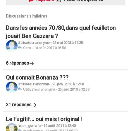
Discussions similaires
Dans les années 70 /80,dans quel feuilleton
jouait Ben Gazzara ?
Utilisateur anonyme
-
25 mai 2008 à 17:28
Caro
-
14 août 2017 à 06:58
6 réponses
Qui connait Bonanza ???
Utilisateur anonyme
-
25 janv. 2010 à 12:58
Utilisateur anonyme
-
25 janv. 2010 à 12:58
21 réponses
Le Fugitif... oui mais l'original !
linter_gumafa
-
12 août 2011 à 12:40
dumberman
-
14 août 2011 à 00:10