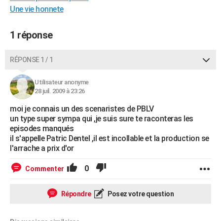
Une vie honnete
City break
Voyage de noces
Climat
Destinations
Voyage nature
Forum
+
PHOTO
GUIDES D'ACHAT
1 réponse
BONS PLANS
RÉPONSE 1 / 1
CARTE DE VOEUX
Utilisateur anonyme
Carte Bonne année
Carte Pâques
Carte de Noël
Carte Saint-Valentin
Carte d'anniversaire
28 juil. 2009 à 23:26
DICTIONNAIRE
moi je connais un des scenaristes de PBLV
Biographies
Expressions
Dictionnaire
Citations
Proverbes
PROGRAMME TV
un type super sympa qui ,je suis sure te raconteras les
episodes manqués
COPAINS D'AVANT
il s'appelle Patric Dentel ,il est incollable et la production se
l'arrache a prix d'or
Se connecter
Collèges
Universités
Service militaire
S'inscrire
Lycées
Primaires
Entreprises
Avis de recherche
AVIS DE DÉCÈS
0
Commenter
FORUM
Lifestyle
Sport
Television
Cinema
Bricolage
Culture
Auto
Voyage
Répondre
Posez votre question