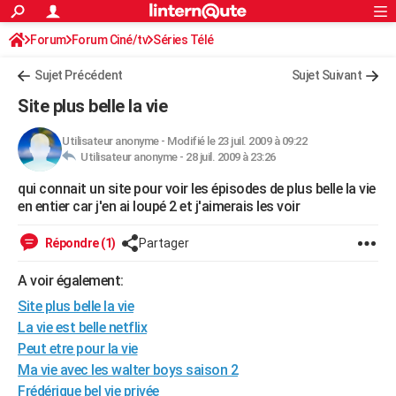
ACTUALITÉS
Forum
Forum Ciné/tv
Séries Télé
Connexion
S'inscrire
Rechercher
Société
Education
Villes
Politique
Faits Divers
Monde
+
SPORT
Sujet Précédent
Sujet Suivant
Football
Cyclisme
Forum
Coupe du monde 2026
Tennis
Rugby
CULTURE
Site plus belle la vie
TNT
Cinéma
Musique
Programme TV
Streaming
Sorties cinéma
+
FINANCE
Utilisateur anonyme
-
Modifié le 23 juil. 2009 à 09:22
Utilisateur anonyme -
28 juil. 2009 à 23:26
Impôts
Immobilier
Banque
Crédit
Retraite
Epargne
Risques naturels par ville
Assurance
AUTO
qui connait un site pour voir les épisodes de plus belle la vie
Réserver un essai
Berlines
Forum auto
Essais
Citadines
SUV
+
HIGH-TECH
en entier car j'en ai loupé 2 et j'aimerais les voir
Meilleur smartphone
Ordinateurs
Guide high-tech
Mobiles
Internet
Jeux vidéo
+
BRICOLAGE
Répondre (1)
Partager
Aménagement intérieur
Cuisine
Jardinage
+
Forum
Extérieur
Salle de bains
Rangement
WEEK-END
A voir également:
Escapades
Expositions
Week-end nature
Guides de France
Patrimoine
Musées
+
Site plus belle la vie
LIFESTYLE
La vie est belle netflix
Bien-être
Mode
+
Art de vivre
Loisirs
Modes de vie
SANTE
Peut etre pour la vie
Ma vie avec les walter boys saison 2
Guide de la santé
Médicaments
+
Alimentation
Maladies
Sommeil
VOYAGE
Frédérique bel vie privée