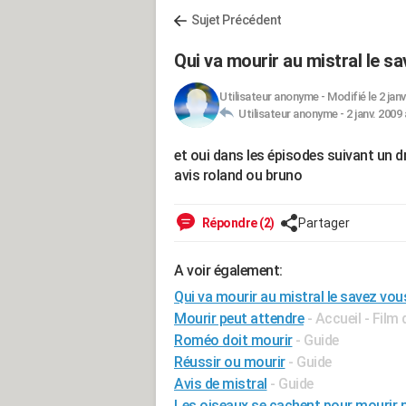
Sujet Précédent
Qui va mourir au mistral le s
Utilisateur anonyme
-
Modifié le 2 janv
Utilisateur anonyme -
2 janv. 2009 
et oui dans les épisodes suivant un d
avis roland ou bruno
Répondre (2)
Partager
A voir également:
Qui va mourir au mistral le savez vou
Mourir peut attendre
- Accueil - Film
Roméo doit mourir
- Guide
Réussir ou mourir
- Guide
Avis de mistral
- Guide
Les oiseaux se cachent pour mourir n