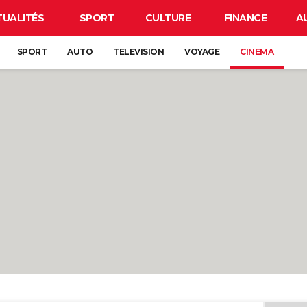
TUALITÉS
SPORT
CULTURE
FINANCE
A
SPORT
AUTO
TELEVISION
VOYAGE
CINEMA