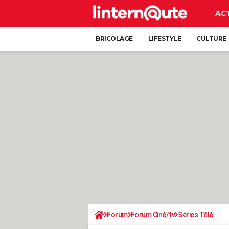
AC
BRICOLAGE
LIFESTYLE
CULTURE
Forum
Forum Ciné/tv
Séries Télé