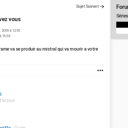
Foru
Sujet Suivant
Séries
avez vous
. 2009 à 12:55
à 15:58
rame va se produir au mistral qui va mourir a votre
s
 d'action
etflix
- Guide